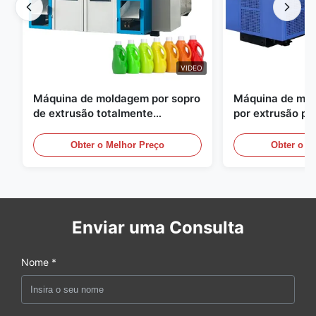
VIDEO
Máquina de moldagem por sopro
Máquina de mol
de extrusão totalmente
por extrusão pe
automática
grande escala, 
equipamento au
Obter o Melhor Preço
Obter o M
moldagem por s
Enviar uma Consulta
Nome *