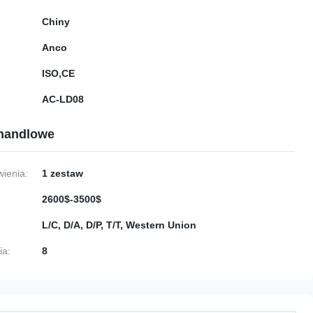
Chiny
Anco
ISO,CE
AC-LD08
handlowe
ienia:
1 zestaw
2600$-3500$
L/C, D/A, D/P, T/T, Western Union
ia:
8