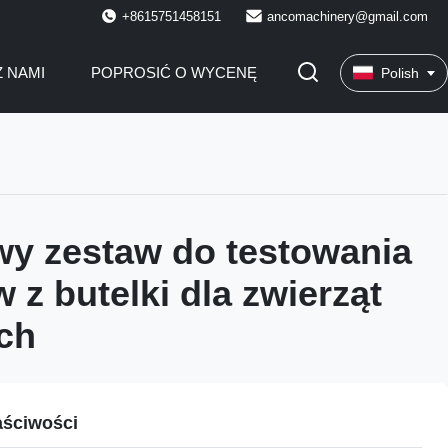
+8615751458151
ancomachinery@gmail.com
Z NAMI
POPROSIĆ O WYCENĘ
Polish
wy zestaw do testowania
 z butelki dla zwierząt
ch
ściwości