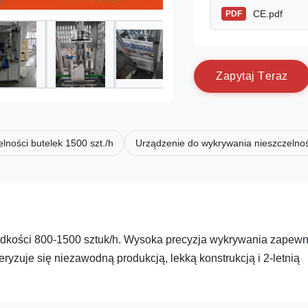
CE.pdf
PDF
Z
a
p
y
t
a
j
T
e
r
a
z
elności butelek 1500 szt./h
Urządzenie do wykrywania nieszczelnoś
prędkości 800-1500 sztuk/h. Wysoka precyzja wykrywania zapewn
ryzuje się niezawodną produkcją, lekką konstrukcją i 2-letnią