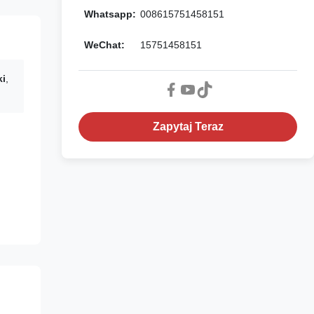
Whatsapp:
008615751458151
WeChat:
15751458151
ki
,
Zapytaj Teraz