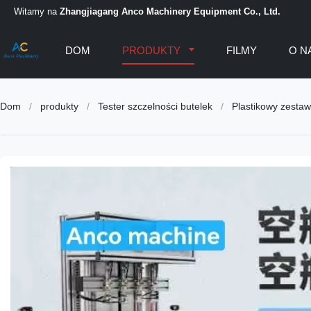
Witamy na
Zhangjiagang Anco Machinery Equipment Co., Ltd.
DOM
PRODUKTY
FILMY
O N
Dom
/
produkty
/
Tester szczelności butelek
/
Plastikowy zestaw