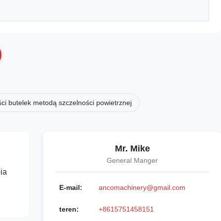
ci butelek metodą szczelności powietrznej
Mr. Mike
General Manger
ia
E-mail:
ancomachinery@gmail.com
teren:
+8615751458151