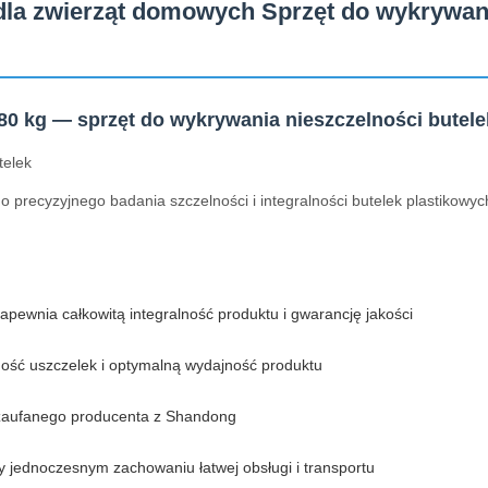
 dla zwierząt domowych Sprzęt do wykrywan
 80 kg — sprzęt do wykrywania nieszczelności butele
telek
 precyzyjnego badania szczelności i integralności butelek plastikowyc
ewnia całkowitą integralność produktu i gwarancję jakości
ność uszczelek i optymalną wydajność produktu
 zaufanego producenta z Shandong
 jednoczesnym zachowaniu łatwej obsługi i transportu