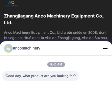
Zhangjiagang Anco Machinery Equipment Co.,
Ltd.
Anco Machinery Equipment Co., Ltd a été créée en 2008, dont
le siège est situé dans la ville de Zhangjiagang, ville de Suzhou,
province du Jiangsu.
ancomachinery
Liens Rapides
Aperçu
Produits
9:40 AM
Vidéos
A Propos De Nous
Visite D'usine
Contrôle De La Qualité
Good day, what product are you looking for?
Contact
Demande De Soumission
Nouvelles
Nous Contacter
+86--15751458151