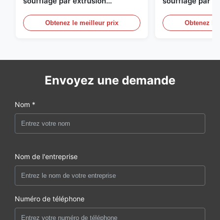
soufflage par extrusion
soufflage par e
entièrement automatique
personnalisable
moulage par sou
Obtenez le meilleur prix
Obtenez le 
automatique gr
Envoyez une demande
Nom *
Nom de l'entreprise
Numéro de téléphone