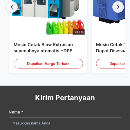
VIDEO
Mesin Cetak Blow Extrusion
Mesin Cetak Tiu
sepenuhnya otomatis HDPE
Dapat Disesuai
Botol Pe Mesin Cetak Blow
Peralatan Cetak
60L
Dapatkan Harga Terbaik
Dapatkan H
Kirim Pertanyaan
Nama *