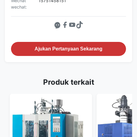
Wechat
15751458151
wechat:
Ajukan Pertanyaan Sekarang
Produk terkait