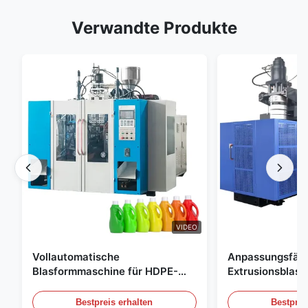
Verwandte Produkte
VIDEO
Vollautomatische
Anpassungsfäh
Blasformmaschine für HDPE-
Extrusionsblas
Flaschen, Blasformmaschine für
Großskala 60L 
PE-Flaschen
Blasformgeräte
Bestpreis erhalten
Bestprei