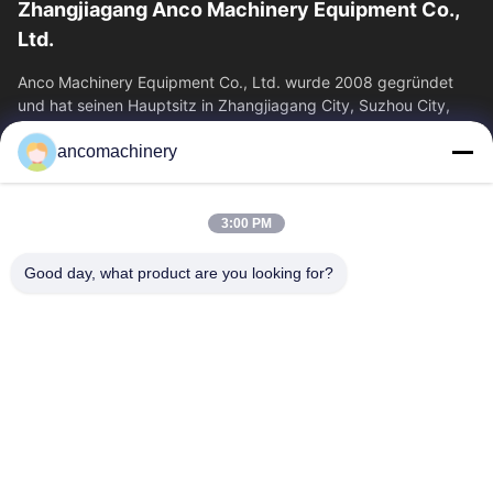
Zhangjiagang Anco Machinery Equipment Co.,
Ltd.
Anco Machinery Equipment Co., Ltd. wurde 2008 gegründet
und hat seinen Hauptsitz in Zhangjiagang City, Suzhou City,
Provinz Jiangsu. Es ist ein...
ancomachinery
Schnelllinks
Startseite
Produkte
3:00 PM
Videos
Über Uns
Fabrik Tour
Qualitätskontrolle
Good day, what product are you looking for?
Kontakt
Referenzen
Nachrichten
Kontakt
+86--15751458151
+86--15751458150
ancomachinery@gmail.com