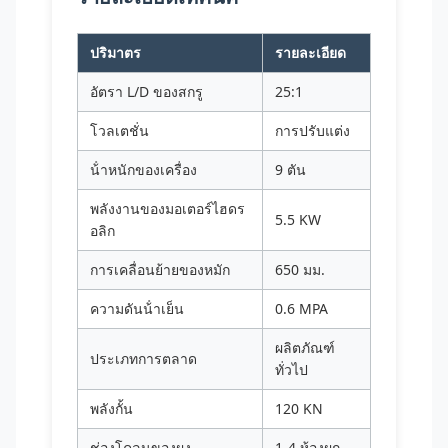
ปริมาตร
รายละเอียด
อัตรา L/D ของสกรู
25:1
โวลเตชั่น
การปรับแต่ง
น้ําหนักของเครื่อง
9 ตัน
พลังงานของมอเตอร์ไฮดร
5.5 KW
อลิก
การเคลื่อนย้ายของหมัก
650 มม.
ความดันน้ําเย็น
0.6 MPA
ผลิตภัณฑ์
ประเภทการตลาด
ทั่วไป
พลังกั้น
120 KN
ช่องโคลนของผง
1-4 ห้องผูก