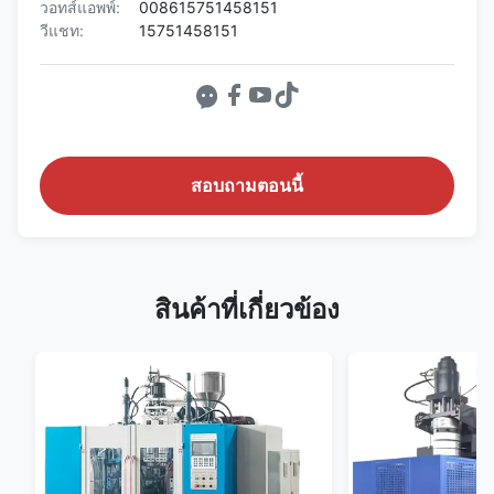
วอทส์แอพพ์:
008615751458151
วีแชท:
15751458151
สอบถามตอนนี้
สินค้าที่เกี่ยวข้อง