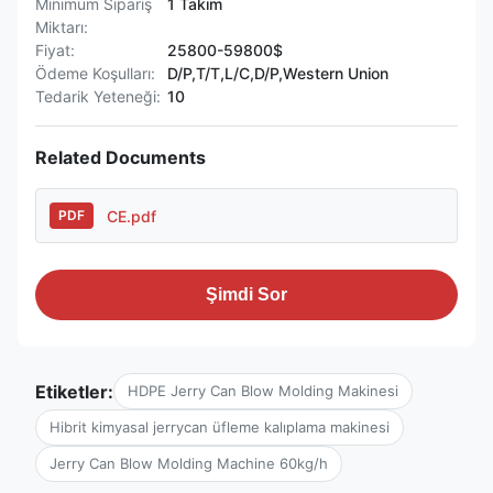
Minimum Sipariş
1 Takım
Miktarı:
Fiyat:
25800-59800$
Ödeme Koşulları:
D/P,T/T,L/C,D/P,Western Union
Tedarik Yeteneği:
10
Related Documents
CE.pdf
PDF
Şimdi Sor
Etiketler:
HDPE Jerry Can Blow Molding Makinesi
Hibrit kimyasal jerrycan üfleme kalıplama makinesi
Jerry Can Blow Molding Machine 60kg/h