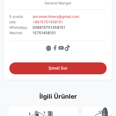
General Manger
E-posta:
ancomachinery@gmail.com
tele:
+8615751458151
WhatsApp:
008615751458151
Wechat:
15751458151
Şimdi Sor
İlgili Ürünler