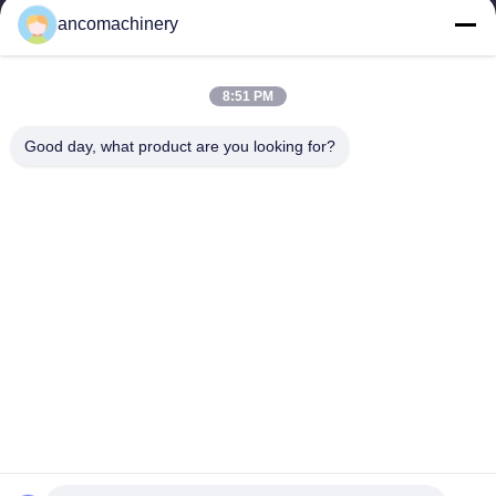
Şehri'nde yer almaktadır.
ancomachinery
Hızlı Bağlantılar
Ana Sayfa
Ürünler
8:51 PM
VİDEOLAR
Hakkımızda
Fabrika Turu
Kalite Kontrol
Good day, what product are you looking for?
Bize Ulaşın
Teklif Isteği
Haberler
Bize Ulaşın
+86--15751458151
+86--15751458150
ancomachinery@gmail.com
Telif hakkı © 2026-2026 Zhangjiagang Anco Machinery Equipment Co.,
Ltd.. Tüm haklar saklıdır.