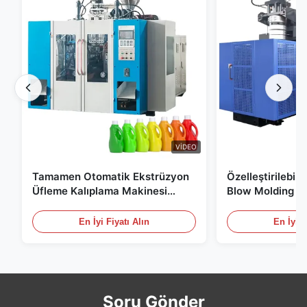
VIDEO
Tamamen Otomatik Ekstrüzyon
Özelleştirilebil
Üfleme Kalıplama Makinesi
Blow Molding M
HDPE Şişe Pe Üfleme Kalıplama
Ölçekli 60L Oto
Makinesi
Molding Ekipma
En İyi Fiyatı Alın
En İyi F
Soru Gönder