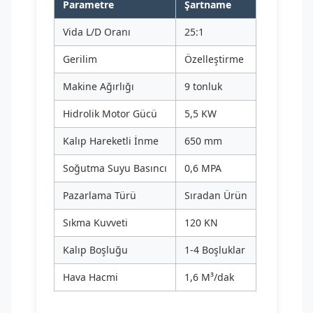
Parametre
Şartname
Vida L/D Oranı
25:1
Gerilim
Özelleştirme
Makine Ağırlığı
9 tonluk
Hidrolik Motor Gücü
5,5 KW
Kalıp Hareketli İnme
650 mm
Soğutma Suyu Basıncı
0,6 MPA
Pazarlama Türü
Sıradan Ürün
Sıkma Kuvveti
120 KN
Kalıp Boşluğu
1-4 Boşluklar
Hava Hacmi
1,6 M³/dak