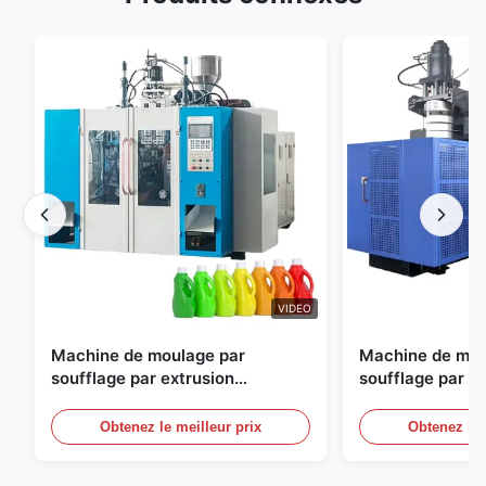
VIDEO
Machine de moulage par
Machine de mou
soufflage par extrusion
soufflage par e
entièrement automatique
personnalisable
moulage par sou
Obtenez le meilleur prix
Obtenez le 
automatique gr