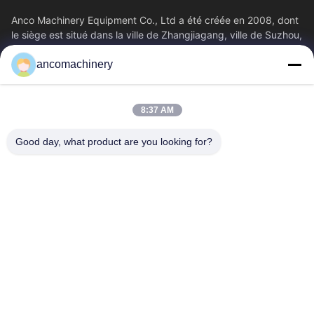
Anco Machinery Equipment Co., Ltd a été créée en 2008, dont
le siège est situé dans la ville de Zhangjiagang, ville de Suzhou,
province du Jiangsu.
ancomachinery
Liens Rapides
Aperçu
Produits
8:37 AM
Vidéos
A Propos De Nous
Visite D'usine
Contrôle De La Qualité
Good day, what product are you looking for?
Contact
Demande De Soumission
Nouvelles
Nous Contacter
+86--15751458151
+86--15751458150
ancomachinery@gmail.com