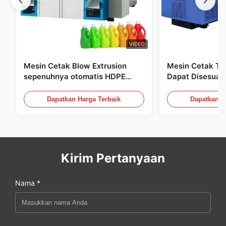
VIDEO
Mesin Cetak Blow Extrusion
Mesin Cetak Tiu
sepenuhnya otomatis HDPE
Dapat Disesuai
Botol Pe Mesin Cetak Blow
Peralatan Cetak
60L
Dapatkan Harga Terbaik
Dapatkan H
Kirim Pertanyaan
Nama *