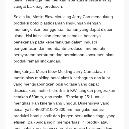
pakai, sehingga memberikan laba atas investasi yang
sangat baik bagi produsen.
Selain itu, Mesin Blow Moulding Jerry Can mendukung
produksi botol plastik ramah lingkungan dengan
memungkinkan penggunaan bahan yang dapat didaur
ulang. Hal ini sejalan dengan semakin besarnya
penekanan pada keberlanjutan dalam industri
pengemasan dan membantu produsen memenuhi
persyaratan peraturan dan permintaan konsumen akan
produk ramah lingkungan.
Singkatnya, Mesin Blow Molding Jerry Can adalah
mesin blow molding botol plastik serbaguna dan kuat
yang menggabungkan opsi voltase yang dapat
disesuaikan, motor hidrolik 5,5 KW, langkah pergerakan
cetakan 650mm, dan rasio L/D sekrup 25:1 untuk
menghasilkan kinerja yang unggul. Dimensinya yang
besar yaitu 4600*3100*2800mm mengakomodasi
produksi botol plastik dan jerigen berkualitas tinggi yang
efisien. Baik Anda ingin memperluas lini produk atau
meningkatkan efisiensi produksi, mesin blow moulding