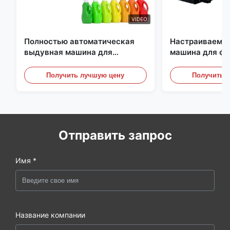
VIDEO
Полностью автоматическая
Настраиваемая
выдувная машина для
машина для ф
экструзии, машина для
большого масш
выдувного формования
Автоматическ
Получить лучшую цену
Получить 
бутылок из ПНД
оборудование 
Отправить запрос
Имя *
Название компании