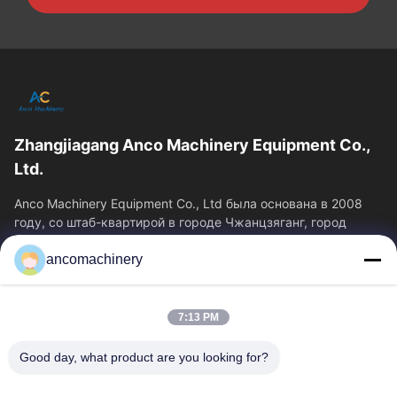
Zhangjiagang Anco Machinery Equipment Co.,
Ltd.
Anco Machinery Equipment Co., Ltd была основана в 2008
году, со штаб-квартирой в городе Чжанцзяганг, город
Сучжоу, провинция Цзянсу.
ancomachinery
Быстрые Ссылки
Главная Страница
Продукция
7:13 PM
Ролики
О Компании
Наша Фабрика
Контроль Качества
Good day, what product are you looking for?
Контактные Данные
Отправить Запрос