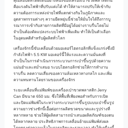
คุณสมบัติที่โดดเด่นอย่างหนึ่งของเครื่องเป่าขวดพลาสติกนี้
คือแรงดันไฟฟ้าที่ปรับแต่งได้ ทำให้สามารถปรับให้เข้ากับ
ความต้องการแหล่งจ่ายไฟที่แตกต่างกันในภูมิภาคและ
อุตสาหกรรมต่างๆ ความยืดหยุ่นนี้ช่วยให้มั่นใจได้ถึงการบู
รณาการเข้ากับสายการผลิตที่มีอยู่ได้อย่างราบรื่นโดยไม่
จำเป็นต้องดัดแปลงระบบไฟฟ้าเพิ่มเติม ทำให้เป็นตัวเลือก
ในอุดมคติสำหรับผู้ผลิตทั่วโลก
เครื่องจักรนี้ขับเคลื่อนด้วยมอเตอร์ไฮดรอลิกที่แข็งแกร่งซึ่งมี
กำลังไฟฟ้า 5.5 KW มอเตอร์นี้ให้แรงและความมั่นคงที่
จำเป็นในการดำเนินการกระบวนการเป่าขึ้นรูปด้วยความ
แม่นยำและสม่ำเสมอ ระบบไฮดรอลิกช่วยให้การทำงาน
ราบรื่น ลดความเสี่ยงของความล้มเหลวทางกลไก และเพิ่ม
ความทนทานโดยรวมของเครื่องจักร
ระยะเคลื่อนที่แม่พิมพ์ของเครื่องเป่าขวดพลาสติก Jerry
Can มีขนาด 650 มม. ซึ่งให้พื้นที่เพียงพอสำหรับการเปิด
และปิดแม่พิมพ์ในระหว่างกระบวนการขึ้นรูปแบบเป่าขึ้นรูป
ความยาวช่วงชักนี้เอื้อต่อการผลิตขวดขนาดและรูปร่างที่
หลากหลาย ช่วยให้ผู้ผลิตสามารถนำเสนอผลิตภัณฑ์ของตน
ได้หลากหลาย ประสิทธิภาพการเคลื่อนย้ายแม่พิมพ์ส่งผล
โดยตรงต่อความเร็วในการผลิตและรอบเวลา ทำให้เครื่องนี้