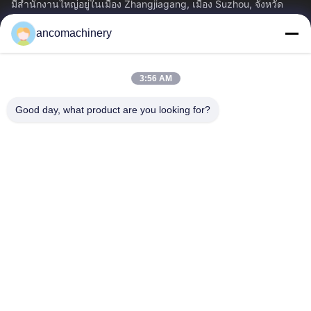
มีสํานักงานใหญ่อยู่ในเมือง Zhangjiagang, เมือง Suzhou, จังหวัด
Jiangsu.
ancomachinery
ลิงก์ด่วน
บ้าน
ผลิตภัณฑ์
3:56 AM
วิดีโอ
เกี่ยวกับเรา
ทัวร์โรงงาน
ควบคุมคุณภาพ
Good day, what product are you looking for?
ติดต่อเรา
ขออ้าง
ข่าว
ติดต่อเรา
+86--15751458151
+86--15751458150
ancomachinery@gmail.com