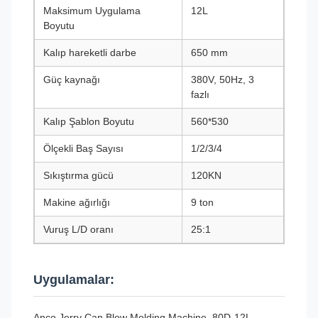
Maksimum Uygulama
12L
Boyutu
Kalıp hareketli darbe
650 mm
Güç kaynağı
380V, 50Hz, 3
fazlı
Kalıp Şablon Boyutu
560*530
Ölçekli Baş Sayısı
1/2/3/4
Sıkıştırma gücü
120KN
Makine ağırlığı
9 ton
Vuruş L/D oranı
25:1
Uygulamalar:
Anco Jerry Can Blow Molding Machine, 80D-12L