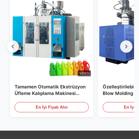
VIDEO
Tamamen Otomatik Ekstrüzyon
Özelleştirilebil
Üfleme Kalıplama Makinesi
Blow Molding M
HDPE Şişe Pe Üfleme Kalıplama
Ölçekli 60L Oto
Makinesi
Molding Ekipma
En İyi Fiyatı Alın
En İyi F