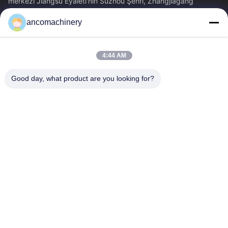
merkezi Jiangsu Eyaleti'nin Suzhou Şehri, Zhangjiagang
Şehri'nde yer almaktadır.
ancomachinery
Hızlı Bağlantılar
Ana Sayfa
Ürünler
4:44 AM
VİDEOLAR
Hakkımızda
Fabrika Turu
Kalite Kontrol
Good day, what product are you looking for?
Bize Ulaşın
Teklif Isteği
Haberler
Bize Ulaşın
+86--15751458151
+86--15751458150
ancomachinery@gmail.com