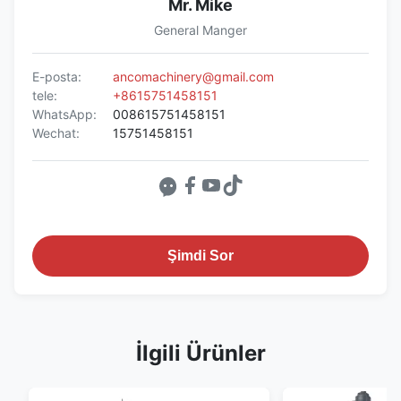
Mr. Mike
General Manger
E-posta:
ancomachinery@gmail.com
tele:
+8615751458151
WhatsApp:
008615751458151
Wechat:
15751458151
Şimdi Sor
İlgili Ürünler