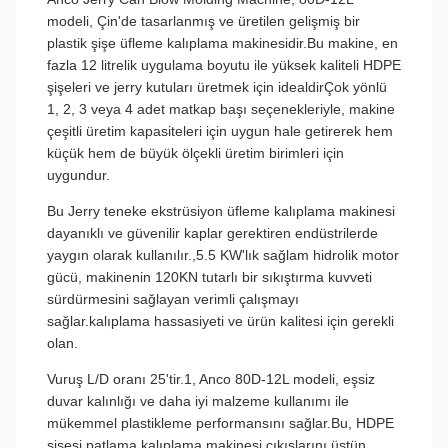
modeli, Çin'de tasarlanmış ve üretilen gelişmiş bir
plastik şişe üfleme kalıplama makinesidir.Bu makine, en
fazla 12 litrelik uygulama boyutu ile yüksek kaliteli HDPE
şişeleri ve jerry kutuları üretmek için idealdirÇok yönlü
1, 2, 3 veya 4 adet matkap başı seçenekleriyle, makine
çeşitli üretim kapasiteleri için uygun hale getirerek hem
küçük hem de büyük ölçekli üretim birimleri için
uygundur.
Bu Jerry teneke ekstrüsiyon üfleme kalıplama makinesi
dayanıklı ve güvenilir kaplar gerektiren endüstrilerde
yaygın olarak kullanılır.,5.5 KW'lık sağlam hidrolik motor
gücü, makinenin 120KN tutarlı bir sıkıştırma kuvveti
sürdürmesini sağlayan verimli çalışmayı
sağlar.kalıplama hassasiyeti ve ürün kalitesi için gerekli
olan.
Vuruş L/D oranı 25'tir.1, Anco 80D-12L modeli, eşsiz
duvar kalınlığı ve daha iyi malzeme kullanımı ile
mükemmel plastikleme performansını sağlar.Bu, HDPE
şişesi patlama kalıplama makinesi çıkışlarını üstün