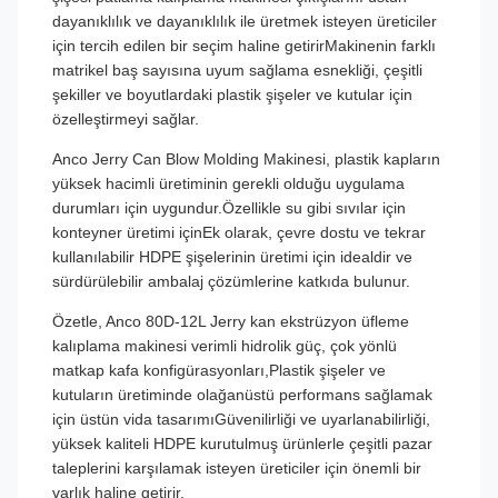
dayanıklılık ve dayanıklılık ile üretmek isteyen üreticiler
için tercih edilen bir seçim haline getirirMakinenin farklı
matrikel baş sayısına uyum sağlama esnekliği, çeşitli
şekiller ve boyutlardaki plastik şişeler ve kutular için
özelleştirmeyi sağlar.
Anco Jerry Can Blow Molding Makinesi, plastik kapların
yüksek hacimli üretiminin gerekli olduğu uygulama
durumları için uygundur.Özellikle su gibi sıvılar için
konteyner üretimi içinEk olarak, çevre dostu ve tekrar
kullanılabilir HDPE şişelerinin üretimi için idealdir ve
sürdürülebilir ambalaj çözümlerine katkıda bulunur.
Özetle, Anco 80D-12L Jerry kan ekstrüzyon üfleme
kalıplama makinesi verimli hidrolik güç, çok yönlü
matkap kafa konfigürasyonları,Plastik şişeler ve
kutuların üretiminde olağanüstü performans sağlamak
için üstün vida tasarımıGüvenilirliği ve uyarlanabilirliği,
yüksek kaliteli HDPE kurutulmuş ürünlerle çeşitli pazar
taleplerini karşılamak isteyen üreticiler için önemli bir
varlık haline getirir.