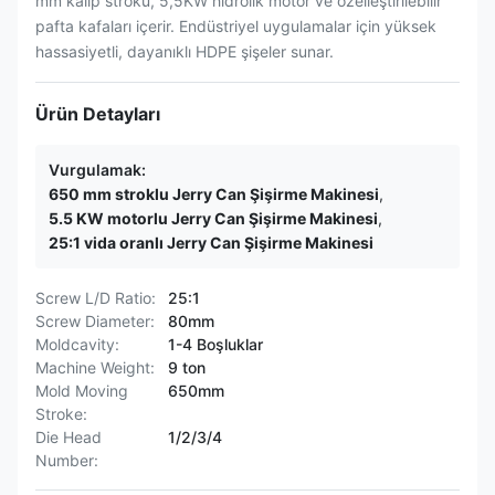
mm kalıp stroku, 5,5KW hidrolik motor ve özelleştirilebilir
pafta kafaları içerir. Endüstriyel uygulamalar için yüksek
hassasiyetli, dayanıklı HDPE şişeler sunar.
Ürün Detayları
Vurgulamak:
650 mm stroklu Jerry Can Şişirme Makinesi
,
5.5 KW motorlu Jerry Can Şişirme Makinesi
,
25:1 vida oranlı Jerry Can Şişirme Makinesi
Screw L/D Ratio:
25:1
Screw Diameter:
80mm
Moldcavity:
1-4 Boşluklar
Machine Weight:
9 ton
Mold Moving
650mm
Stroke:
Die Head
1/2/3/4
Number: