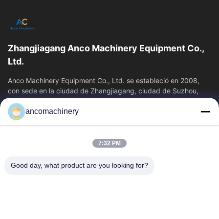
Zhangjiagang Anco Machinery Equipment Co.,
Ltd.
Anco Machinery Equipment Co., Ltd. se estableció en 2008,
con sede en la ciudad de Zhangjiagang, ciudad de Suzhou,
provincia de Jiangsu. Es una...
ancomachinery
Enlaces Rápidos
Inicio
Productos
7:32 PM
Videos
Sobre Nosotros
Visita A La Fábrica
Control De Calidad
Good day, what product are you looking for?
Contacto
Solicitar Una Cotización
Noticias
Contacta Con Nosotros