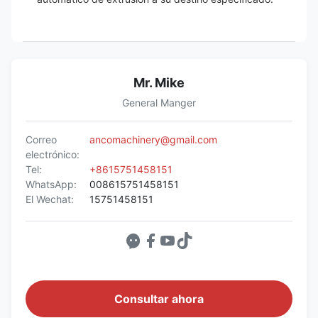
Mr. Mike
General Manger
Correo
ancomachinery@gmail.com
electrónico:
Tel:
+8615751458151
WhatsApp:
008615751458151
El Wechat:
15751458151
Consultar ahora