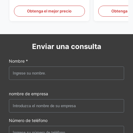
automática para botellas de
Equipo de molde
HDPE, máquina de moldeo por
automático a gr
Obtenga el mejor precio
Obtenga el 
soplado de PE
60L
Enviar una consulta
Nombre *
nombre de empresa
Número de teléfono