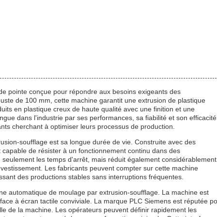
 de pointe conçue pour répondre aux besoins exigeants des
uste de 100 mm, cette machine garantit une extrusion de plastique
uits en plastique creux de haute qualité avec une finition et une
ngue dans l'industrie par ses performances, sa fiabilité et son efficacité
icants cherchant à optimiser leurs processus de production.
usion-soufflage est sa longue durée de vie. Construite avec des
t capable de résister à un fonctionnement continu dans des
on seulement les temps d'arrêt, mais réduit également considérablement
 investissement. Les fabricants peuvent compter sur cette machine
ant des productions stables sans interruptions fréquentes.
chine automatique de moulage par extrusion-soufflage. La machine est
face à écran tactile conviviale. La marque PLC Siemens est réputée p
nnelle de la machine. Les opérateurs peuvent définir rapidement les