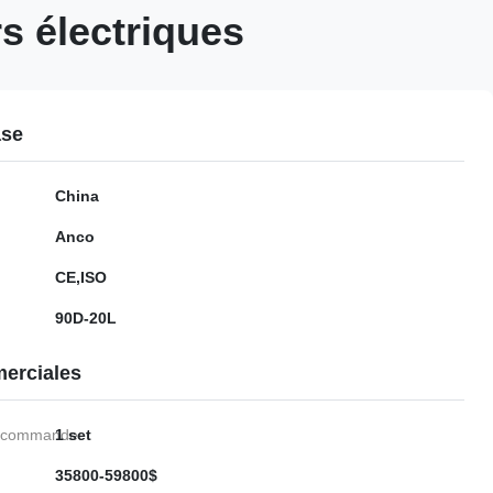
rs électriques
ase
China
Anco
CE,ISO
90D-20L
erciales
e commande:
1 set
35800-59800$