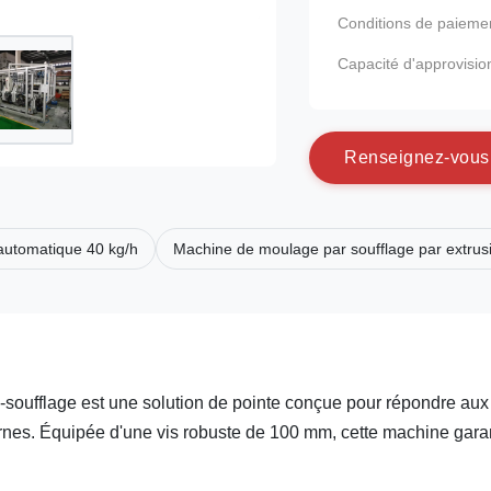
Conditions de paieme
Capacité d'approvisi
R
e
n
s
e
i
g
n
e
z
-
v
o
u
s
automatique 40 kg/h
Machine de moulage par soufflage par extrus
n-soufflage est une solution de pointe conçue pour répondre aux
nes. Équipée d'une vis robuste de 100 mm, cette machine garan