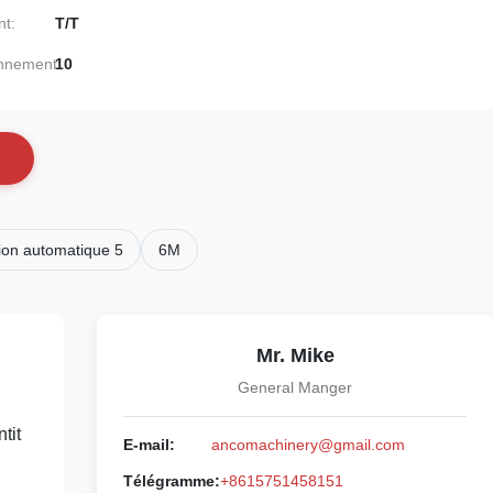
nt:
T/T
onnement:
10
ion automatique 5
6M
Mr. Mike
General Manger
tit
E-mail:
ancomachinery@gmail.com
Télégramme:
+8615751458151