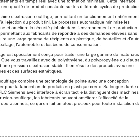
ajustements en temps réel avec une formation minimale. Cette interface
 une qualité de produit constante sur les différents cycles de productio
achine d'extrusion-soufflage, permettant un fonctionnement entièrement
à l'éjection du produit fini. Le processus automatique minimise les
ine et améliore la sécurité globale dans l'environnement de production.
, permettant aux fabricants de répondre à des demandes élevées sans
ire une large gamme de récipients en plastique, de bouteilles et d'aut
mballage, l'automobile et les biens de consommation.
age est spécialement conçu pour traiter une large gamme de matériaux
. Que vous travailliez avec du polyéthylène, du polypropylène ou d'autr
 une pression d'extrusion stable. Il en résulte des produits avec une
ues et des surfaces esthétiques.
oufflage combine une technologie de pointe avec une conception
liser pour la fabrication de produits en plastique creux. Sa longue durée 
PLC Siemens avec interface à écran tactile la distinguent des machines
sion-soufflage, les fabricants peuvent améliorer l'efficacité de la
 opérationnels, ce qui en fait un atout précieux pour toute installation d