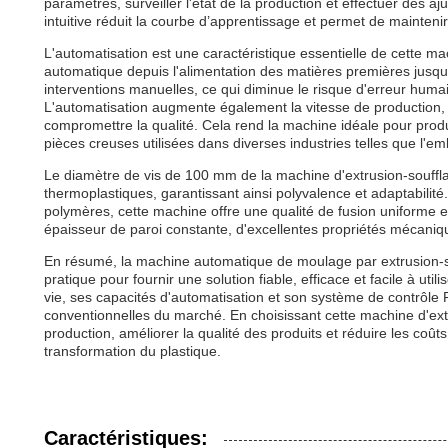
paramètres, surveiller l'état de la production et effectuer des 
intuitive réduit la courbe d’apprentissage et permet de maintenir
L'automatisation est une caractéristique essentielle de cette m
automatique depuis l'alimentation des matières premières jusqu'
interventions manuelles, ce qui diminue le risque d'erreur huma
L'automatisation augmente également la vitesse de production
compromettre la qualité. Cela rend la machine idéale pour produ
pièces creuses utilisées dans diverses industries telles que l'e
Le diamètre de vis de 100 mm de la machine d'extrusion-souffl
thermoplastiques, garantissant ainsi polyvalence et adaptabilité
polymères, cette machine offre une qualité de fusion uniforme et
épaisseur de paroi constante, d'excellentes propriétés mécaniq
En résumé, la machine automatique de moulage par extrusion-s
pratique pour fournir une solution fiable, efficace et facile à uti
vie, ses capacités d'automatisation et son système de contrôle 
conventionnelles du marché. En choisissant cette machine d'extru
production, améliorer la qualité des produits et réduire les coûts
transformation du plastique.
Caractéristiques: