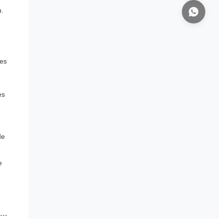
n.
res
es
de
e