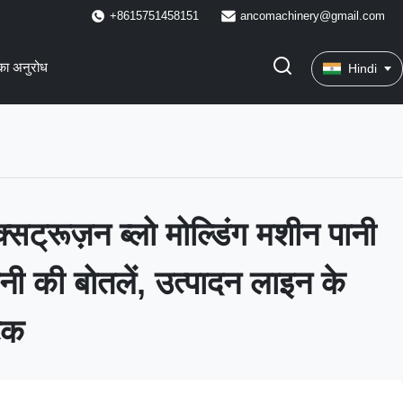
+8615751458151
ancomachinery@gmail.com
का अनुरोध
Hindi
्सट्रूज़न ब्लो मोल्डिंग मशीन पानी
पानी की बोतलें, उत्पादन लाइन के
िक