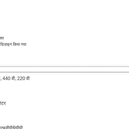
क्त
 डिज़ाइन किया गया
, 440 वी, 220 वी
मोटर
, एचडीपीई/पीपी