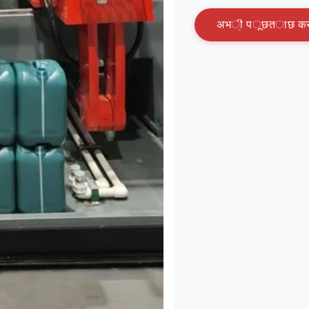
अ
भ
ी
प
ू
छ
त
ा
छ
क