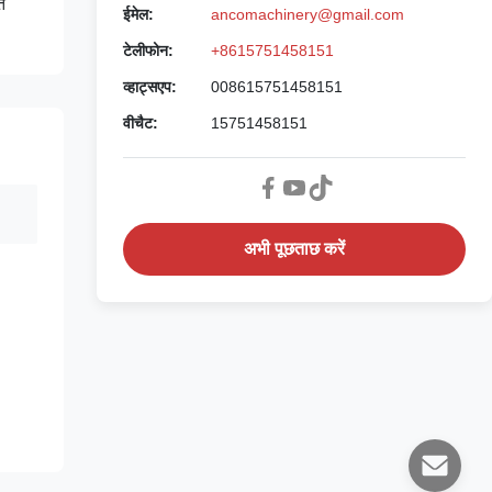
त
ईमेल:
ancomachinery@gmail.com
टेलीफोन:
+8615751458151
व्हाट्सएप:
008615751458151
वीचैट:
15751458151
अभी पूछताछ करें