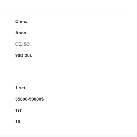
China
Anco
CE,ISO
90D-20L
1 set
35800-59800$
T/T
10