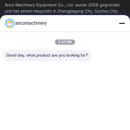
Anco Machinery Equipment Co., Ltd. wurde 2008 gegründet
und hat seinen Hauptsitz in Zhangjiagang City, Suzhou City,
Provinz Jiangsu. Es ist ein...
ancomachinery
Schnelllinks
Startseite
Produkte
1:37 PM
Videos
Über Uns
Fabrik Tour
Qualitätskontrolle
Good day, what product are you looking for?
Kontakt
Referenzen
Nachrichten
Kontakt
+86--15751458151
+86--15751458150
ancomachinery@gmail.com