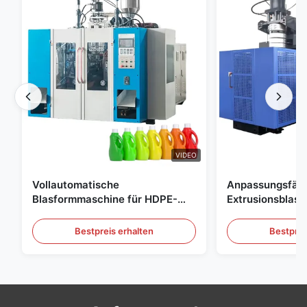
VIDEO
Vollautomatische
Anpassungsfäh
Blasformmaschine für HDPE-
Extrusionsblas
Flaschen, Blasformmaschine für
Großskala 60L 
PE-Flaschen
Blasformgeräte
Bestpreis erhalten
Bestprei