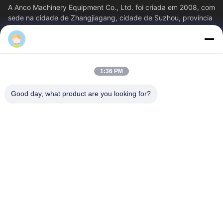
A Anco Machinery Equipment Co., Ltd. foi criada em 2008, com
sede na cidade de Zhangjiagang, cidade de Suzhou, província
de Jiangsu.
Links Rápidos
Casa
Produtos
1:36 PM
Vídeos
Quem Somos
Fábrica
Controle De Qualidade
Good day, what product are you looking for?
Fale Conosco
Pedir Um Orçamento
Notícias
Contacte-Nos
+86--15751458151
+86--15751458150
ancomachinery@gmail.com