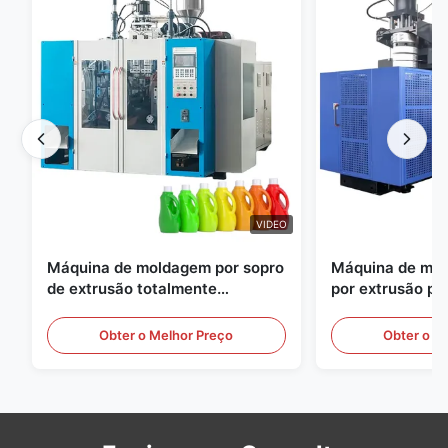
VIDEO
Máquina de moldagem por sopro
Máquina de mol
de extrusão totalmente
por extrusão pe
automática
grande escala, 
equipamento au
Obter o Melhor Preço
Obter o M
moldagem por s