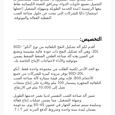
التجميل،تصنيع حاويات الدواء، ومرافق التعبئة الكيميائية.نقاط
بيعها الرئيسية مدة الخدمة الطويلة وسهولة التشغيل جعلها
استثمارًا ذكيًا للشركات التي تبحث عن حلول صناعة الصب
النفطية الفعالة والموثوقة.
التخصيص:
أقدم لكم آلة تشكيل النفخ التلقائية من نوع "أنكو" 90D-
20L، وهي آلة تشكيل النفخ ذات جودة عالية مصممة وتصنع
في الصين.هذه آلة صناعة الطحن الضغط الضغط يضمن
موثوقية والأداء لاحتياجات الإنتاج الخاصة بك.
مع الحد الأدنى لكمية الطلب من مجموعة واحدة فقط، أنكو
90D-20L يوفر مرونة كبيرة للشركات من جميع
الأحجام.800، فإنه يوفر قيمة ممتازة لآلة صناعة الصب
التلقائية المجهزة بمسمار 100 ملم وقادرة على إنتاج منتجات
تصل إلى 10،000 ملم في الارتفاع.
تتميز آلة صناعة الصب النفسي لدينا بعمر خدمتها الطويل
وسهلة التشغيل، مما يضمن عمليات إنتاج فعالة
وسليمة.سيتم تسليم الجهاز في غضون 45-65 يوم، مدعومة
بضمان لمدة سنة واحدة وشروط الدفع المرنة عبر T / T.