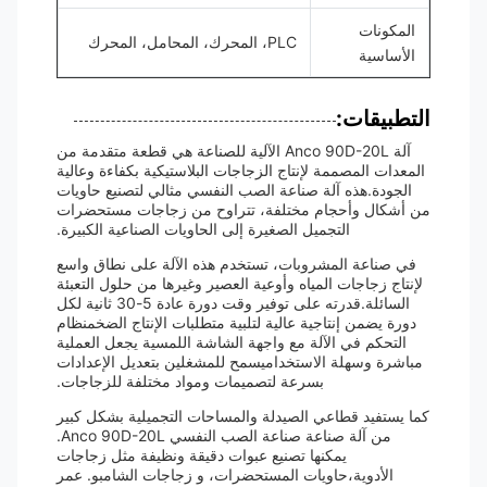
المكونات
PLC، المحرك، المحامل، المحرك
الأساسية
التطبيقات:
آلة Anco 90D-20L الآلية للصناعة هي قطعة متقدمة من
المعدات المصممة لإنتاج الزجاجات البلاستيكية بكفاءة وعالية
الجودة.هذه آلة صناعة الصب النفسي مثالي لتصنيع حاويات
من أشكال وأحجام مختلفة، تتراوح من زجاجات مستحضرات
التجميل الصغيرة إلى الحاويات الصناعية الكبيرة.
في صناعة المشروبات، تستخدم هذه الآلة على نطاق واسع
لإنتاج زجاجات المياه وأوعية العصير وغيرها من حلول التعبئة
السائلة.قدرته على توفير وقت دورة عادة 5-30 ثانية لكل
دورة يضمن إنتاجية عالية لتلبية متطلبات الإنتاج الضخمنظام
التحكم في الآلة مع واجهة الشاشة اللمسية يجعل العملية
مباشرة وسهلة الاستخداميسمح للمشغلين بتعديل الإعدادات
بسرعة لتصميمات ومواد مختلفة للزجاجات.
كما يستفيد قطاعي الصيدلة والمساحات التجميلية بشكل كبير
من آلة صناعة صناعة الصب النفسي Anco 90D-20L.
يمكنها تصنيع عبوات دقيقة ونظيفة مثل زجاجات
الأدوية،حاويات المستحضرات، و زجاجات الشامبو. عمر