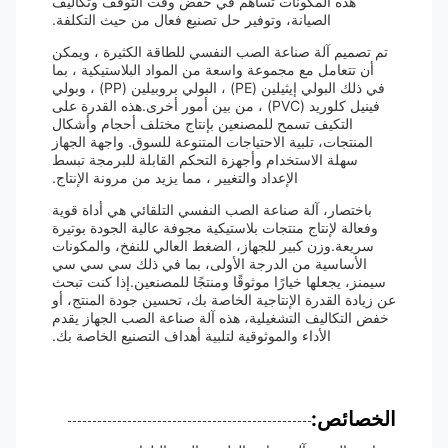
هذه المكونات تساهم في خفض وقت التوقف وتكاليف
الصيانة، وتوفير حل تصنيع فعال من حيث التكلفة.
تم تصميم آلة صناعة الصب النفسي للطاقة الكثيرة ، ويمكن
أن تتعامل مع مجموعة واسعة من المواد البلاستيكية ، بما
في ذلك البولي إيثيلين (PE) ، البولي بروبيلين (PP) ، وبولي
فينيل كلوريد (PVC) ، من بين أمور أخرى.هذه القدرة على
التكيف تسمح للمصنعين بإنتاج مختلف أحجام وأشكال
المنتجات، تلبية الاحتياجات المتنوعة للسوق. واجهة الجهاز
سهلة الاستخدام وأجهزة التحكم القابلة للبرمجة تبسط
الإعداد والتغيير ، مما يزيد من مرونة الإنتاج.
باختصار، آلة صناعة الصب النفسي التلقائي هي أداة قوية
وفعالة لإنتاج منتجات بلاستيكية مجوفة عالية الجودة بوتيرة
سريعة.وزن كبير للجهاز، الضغط العالي للنفخ، والمكونات
الأساسية من الدرجة الأولى، بما في ذلك سي سي سي
سيمنز، يجعلها خيارًا موثوقًا ومنتجًا للمصنعين.إذا كنت تبحث
عن زيادة القدرة الإنتاجية الخاصة بك، تحسين جودة المنتج، أو
خفض التكاليف التشغيلية، هذه آلة صناعة الصب الجهاز يقدم
الأداء والموثوقية لتلبية أهداف التصنيع الخاصة بك.
الخصائص: