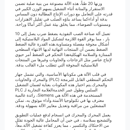
وزنها 20 طناً، هذه الآلة مصنوعة من بنية صلبة تضمن
الاستقرار والمتانة أثناء التشغيل.يسهم الوزن الكبير في
قدرته على التعامل مع دورات الإنتاج المطالبة دون المساس
بدقة أو أداءكما يساعد بناؤه الصلب في تقليل الاهتزازات
ومستويات الضوضاء، مما يخلق بيئة عمل أكثر أمانًا وراحة.
تعمل آلة صناعة الصب النفوذية بضغط ضرب يصل إلى 10
بار ، مما يوفر القوة اللازمة لتشكيل المواد البلاستيكية إلى
أشكال مجوفة مفصلة ومتساوية.هذه القدرة عالية الضغط
الضغط يضمن أن المنتجات النهائية لديها الانتهاء السطحي
الممتازة والسلامة الهيكليةهذا التحكم في الضغط أمر حيوي
لإنتاج عناصر مثل الزجاجات والحاويات وغيرها من المنتجات
البلاستيكية المجوفة التي تتطلب ملء القالب بدقة.
في قلب الآلة هي مكوناتها الأساسية، والتي تشمل جهاز
التحكم المنطقي القابل للبرمجة (PLC) والمحرك والحاويات
والمحرك.يتم اختيار هذه المكونات بعناية لضمان التشغيل
السلس وطول عمر الخدمةالعلامة التجارية لـ PLC
المستخدمة في هذه الآلة هي Siemens، رائدة عالمية
معترف بها في تكنولوجيا الأتمتة.وأداء موثوق به، تمكن
المشغلين من مراقبة وتعديل معايير الآلة بسهولة ودقة.
يعمل المحرك والمحرك في انسجام لدفع عمليات التطويق
والتشجيع بسلاسة ، في حين أن المحامل عالية الجودة تقلل
من الاحتكاك والتكسير ، مما يعزز كفاءة تشغيل الآلة.معاً،