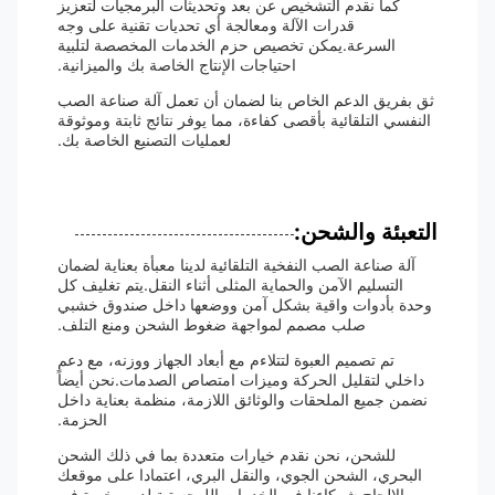
كما نقدم التشخيص عن بعد وتحديثات البرمجيات لتعزيز
قدرات الآلة ومعالجة أي تحديات تقنية على وجه
السرعة.يمكن تخصيص حزم الخدمات المخصصة لتلبية
احتياجات الإنتاج الخاصة بك والميزانية.
ثق بفريق الدعم الخاص بنا لضمان أن تعمل آلة صناعة الصب
النفسي التلقائية بأقصى كفاءة، مما يوفر نتائج ثابتة وموثوقة
لعمليات التصنيع الخاصة بك.
التعبئة والشحن:
آلة صناعة الصب النفخية التلقائية لدينا معبأة بعناية لضمان
التسليم الآمن والحماية المثلى أثناء النقل.يتم تغليف كل
وحدة بأدوات واقية بشكل آمن ووضعها داخل صندوق خشبي
صلب مصمم لمواجهة ضغوط الشحن ومنع التلف.
تم تصميم العبوة لتتلاءم مع أبعاد الجهاز ووزنه، مع دعم
داخلي لتقليل الحركة وميزات امتصاص الصدمات.نحن أيضاً
نضمن جميع الملحقات والوثائق اللازمة، منظمة بعناية داخل
الحزمة.
للشحن، نحن نقدم خيارات متعددة بما في ذلك الشحن
البحري، الشحن الجوي، والنقل البري، اعتمادا على موقعك
والإلحاح.شركاءنا في الخدمات اللوجستية لديهم خبرة في