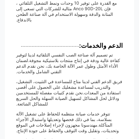
مع القدرة على توفير 10 وحدات ونمط التشغيل التلقائي ،
فإن Anco 90D-20L مثالية للشركات التي تسعى إلى
المتانة والدقة وسهولة الاستخدام في آلة صناعة الطحن
بالاندفاع.
الدعم والخدمات:
تم تصميم آلة صناعة الصب النفسي التلقائية لدينا لتوفير
كفاءة عالية ودقة في إنتاج منتجات بلاستيكية مجوفة.لضمان
الأداء الأمثل وطول عمر الآلة الخاصة بك، نحن نقدم الدعم
التقني الشامل والخدمات.
فريق الدعم الفني لدينا متاح للمساعدة في التثبيت، التشغيل،
والتدريب لمساعدة مشغليك على الحصول على أقصى
استفادة من المعدات.نحن نقدم كتيبات مفصلة للمستخدمين
ودلائل لحل المشاكل لتسهيل الصيانة السهلة والحل السريع
للمشاكل الشائعة.
تتوفر خدمات صيانة منتظمة للحفاظ على تشغيل الآلة
بسلاسة، بما في ذلك فحصها وتعديلها واستبدال الأجزاء
المتآكلة.مهندسونا مجهزون لإجراء إصلاحات في الموقع
وتحديثات، وتقليل وقت التوقف والحفاظ على جودة الإنتاج.