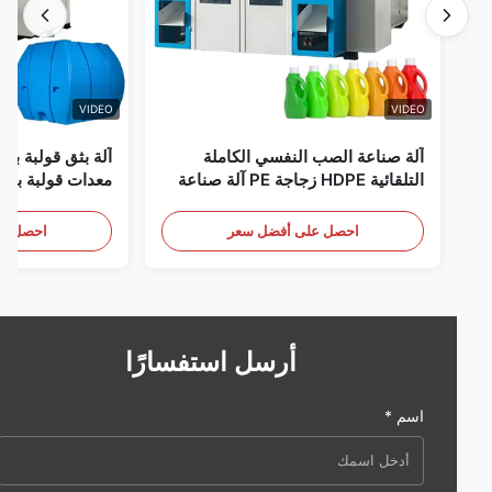
VIDEO
VIDEO
آلة صناعة الصب النفسي الكاملة
آلة بثق قولبة بالنفخ 
التلقائية HDPE زجاجة PE آلة صناعة
معدات قولبة بالنفخ أو
الصب النفسي
النطاق بسعة 60 لترًا
احصل على أفضل سعر
احصل على أف
أرسل استفسارًا
اسم *