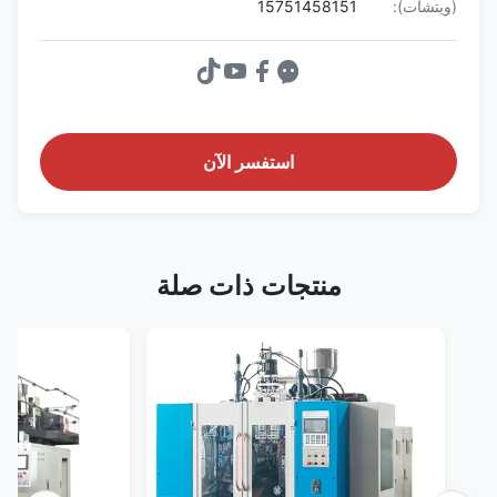
(ويتشات):
15751458151
استفسر الآن
منتجات ذات صلة