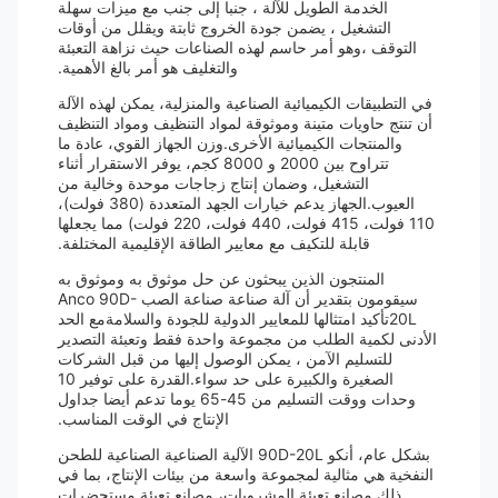
الخدمة الطويل للآلة ، جنبا إلى جنب مع ميزات سهلة
التشغيل ، يضمن جودة الخروج ثابتة ويقلل من أوقات
التوقف ،وهو أمر حاسم لهذه الصناعات حيث نزاهة التعبئة
والتغليف هو أمر بالغ الأهمية.
في التطبيقات الكيميائية الصناعية والمنزلية، يمكن لهذه الآلة
أن تنتج حاويات متينة وموثوقة لمواد التنظيف ومواد التنظيف
والمنتجات الكيميائية الأخرى.وزن الجهاز القوي، عادة ما
تتراوح بين 2000 و 8000 كجم، يوفر الاستقرار أثناء
التشغيل، وضمان إنتاج زجاجات موحدة وخالية من
العيوب.الجهاز يدعم خيارات الجهد المتعددة (380 فولت)،
110 فولت، 415 فولت، 440 فولت، 220 فولت) مما يجعلها
قابلة للتكيف مع معايير الطاقة الإقليمية المختلفة.
المنتجون الذين يبحثون عن حل موثوق به وموثوق به
سيقومون بتقدير أن آلة صناعة صناعة الصب Anco 90D-
20Lتأكيد امتثالها للمعايير الدولية للجودة والسلامةمع الحد
الأدنى لكمية الطلب من مجموعة واحدة فقط وتعبئة التصدير
للتسليم الآمن ، يمكن الوصول إليها من قبل الشركات
الصغيرة والكبيرة على حد سواء.القدرة على توفير 10
وحدات ووقت التسليم من 45-65 يوما تدعم أيضا جداول
الإنتاج في الوقت المناسب.
بشكل عام، أنكو 90D-20L الآلية الصناعية الصناعية للطحن
النفخية هي مثالية لمجموعة واسعة من بيئات الإنتاج، بما في
ذلك مصانع تعبئة المشروبات، مصانع تعبئة مستحضرات