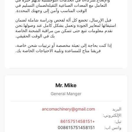
التعامل مع المعدات الصناعية الثقيلةلضمان التسليم في
الوقت المناسب وآمن إلى وجهتك المحددة.
قبل الإرسال، تخضع كل آلة لفحص ودراسة شاملة لضمان
استيفائها لمعايير الجودة وتعمل بشكل كامل عند وصولها.نحن
نقدم معلومات تتبع حتى تتمكن من مراقبة الشحنة الخاصة
بك في الوقت الحقيقي.
إذا كنت بحاجة إلى تعبئة مخصصة أو ترتيبات شحن خاصة،
فريقنا متاح للمساعدة وتلبية الاحتياجات الخاصة بك.
Mr. Mike
General Manger
البريد
ancomachinery@gmail.com
الإلكتروني:
تيل:
+8615751458151
واتس اب:
008615751458151