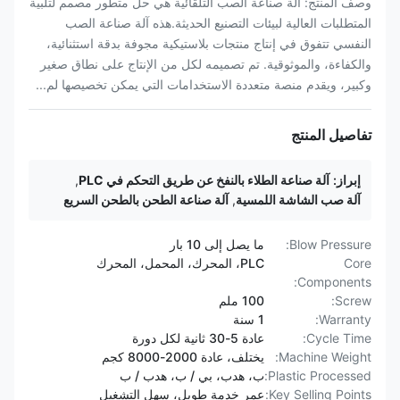
وصف المنتج: آلة صناعة الصب التلقائية هي حل متطور مصمم لتلبية
المتطلبات العالية لبيئات التصنيع الحديثة.هذه آلة صناعة الصب
النفسي تتفوق في إنتاج منتجات بلاستيكية مجوفة بدقة استثنائية،
والكفاءة، والموثوقية. تم تصميمه لكل من الإنتاج على نطاق صغير
وكبير، ويقدم منصة متعددة الاستخدامات التي يمكن تخصيصها لم...
تفاصيل المنتج
إبراز:
آلة صناعة الطلاء بالنفخ عن طريق التحكم في PLC
,
آلة صب الشاشة اللمسية
,
آلة صناعة الطحن بالطحن السريع
Blow Pressure:
ما يصل إلى 10 بار
Core
PLC، المحرك، المحمل، المحرك
Components:
Screw:
100 ملم
Warranty:
1 سنة
Cycle Time:
عادة 5-30 ثانية لكل دورة
Machine Weight:
يختلف، عادة 2000-8000 كجم
Plastic Processed:
ب، هدب، بي / ب، هدب / ب
Key Selling Points:
عمر خدمة طويل، سهل التشغيل