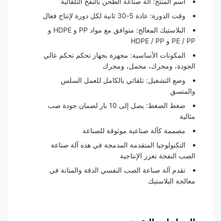
اسم المنتج: آلة صناعة الطحن بالنفخ التلقائية
وقت الدورة: عادة 5-30 ثانية لكل دورة لإنتاج فعال
البلاستيك المعالج: متوافق مع مواد PP و HDPE و
PE / PP و HDPE / PP
المكونات الأساسية: مجهزة بجهاز تحكم تحكم عالي
الجودة، ومحرك، محمل، ومحرك
وضع التشغيل: تلقائي بالكامل للعمل السلس
والمتسق
ضغط الضغط: يصل إلى 10 بار لضمان جودة صب
مثالية
مصممة كآلة صناعية موثوقة للصناعة
التكنولوجيا المتقدمة المدمجة في هذه آلة صناعة
الصب النفخة تعزز الإنتاجية
تقدم آلة صناعة الصب النفسي الدقة والمتانة في
معالجة البلاستيك