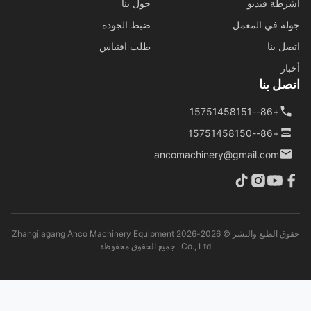
طة فيديو
حول بنا
ة في المعمل
ضبط الجودة
ل بنا
طلب اقتباس
ار
ل بنا
+86--15751458151
+86--15751458150
ancomachinery@gmail.com
حقوق الطبع والنشر © 2026-2026 Zhangjiagang Anco Machinery Equipment
Co., Ltd.. جميع الحقوق محفوظة