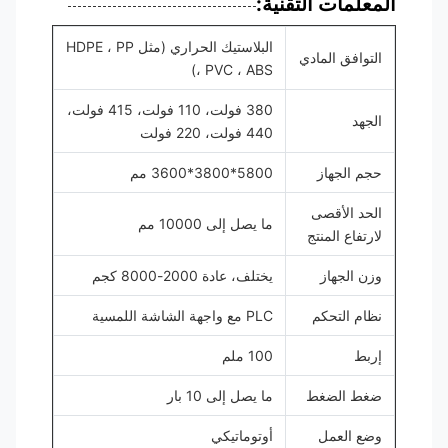
المعلمات التقنية:
البلاستيك الحراري (مثل HDPE ، PP
التوافق المادي
، PVC ، ABS)
380 فولت، 110 فولت، 415 فولت،
الجهد
440 فولت، 220 فولت
حجم الجهاز
5800*3800*3600 مم
الحد الأقصى
ما يصل إلى 10000 مم
لارتفاع المنتج
وزن الجهاز
يختلف، عادة 2000-8000 كجم
نظام التحكم
PLC مع واجهة الشاشة اللمسية
إربط
100 ملم
ضغط الضغط
ما يصل إلى 10 بار
وضع العمل
أوتوماتيكي