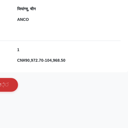
जियांग्सू, चीन
ANCO
1
CN¥90,972.70-104,968.50
र
े
ं