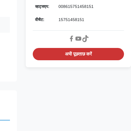
व्हाट्सएप:
008615751458151
वीचैट:
15751458151
अभी पूछताछ करें