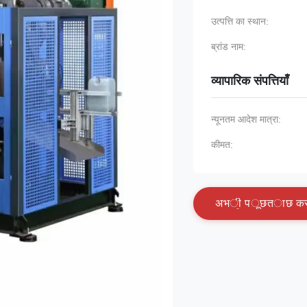
उत्पत्ति का स्थान:
ब्रांड नाम:
व्यापारिक संपत्तियाँ
न्यूनतम आदेश मात्रा:
कीमत:
अ
भ
ी
प
ू
छ
त
ा
छ
क