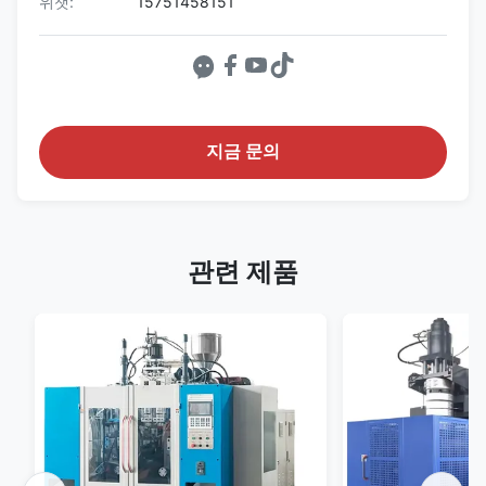
위챗:
15751458151
지금 문의
관련 제품