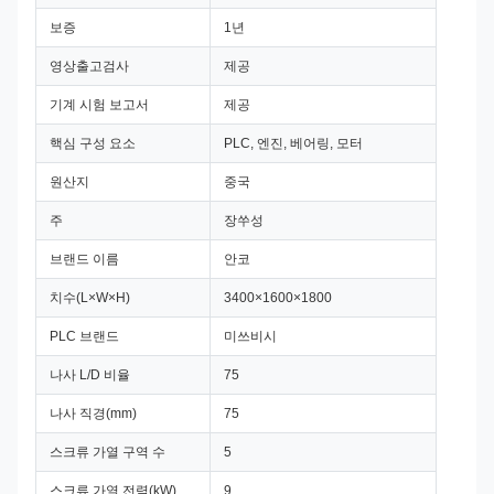
보증
1년
영상출고검사
제공
기계 시험 보고서
제공
핵심 구성 요소
PLC, 엔진, 베어링, 모터
원산지
중국
주
장쑤성
브랜드 이름
안코
치수(L×W×H)
3400×1600×1800
PLC 브랜드
미쓰비시
나사 L/D 비율
75
나사 직경(mm)
75
스크류 가열 구역 수
5
스크류 가열 전력(kW)
9