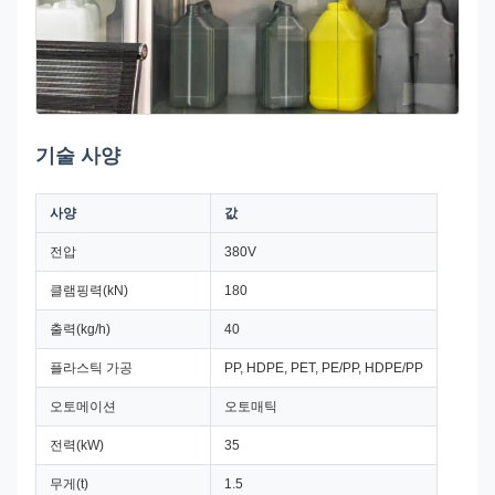
기술 사양
사양
값
전압
380V
클램핑력(kN)
180
출력(kg/h)
40
플라스틱 가공
PP, HDPE, PET, PE/PP, HDPE/PP
오토메이션
오토매틱
전력(kW)
35
무게(t)
1.5