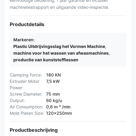
eenvoudige bediening, 1 jaar garantie en inclusief
machinetestrapport en uitgaande video-inspectie.
Productdetails
Markeren:
Plastic Uitdrijvingsslag het Vormen Machine
,
machine voor het wassen van afwasmachines
,
productie van kunststofflessen
Clamping Force:
180 KN
Extruder Motor
7,5 kW
Power:
Screw Diameter:
75 mm
Output:
60 kg/u
Air Consumption:
0,6 m ³ /min
Mold Platen Size:
120x250mm
Productbeschrijving