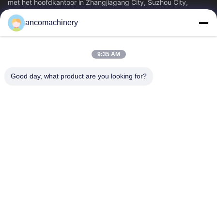
met het hoofdkantoor in Zhangjiagang City, Suzhou City,
Jiangsu Province. Het is een...
ancomachinery
Snelle Links
Thuis
Producten
9:35 AM
Videos
Over Ons
Fabrieksreis
Kwaliteitscontrole
Good day, what product are you looking for?
Contacteer Ons
Vraag Een Offerte Aan
Nieuws
Neem Contact Met Ons Op
+86--15751458151
+86--15751458150
ancomachinery@gmail.com