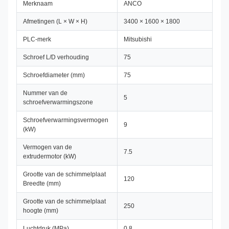
Merknaam
ANCO
Afmetingen (L × W × H)
3400 × 1600 × 1800
PLC-merk
Mitsubishi
Schroef L/D verhouding
75
Schroefdiameter (mm)
75
Nummer van de
5
schroefverwarmingszone
Schroefverwarmingsvermogen
9
(kW)
Vermogen van de
7.5
extrudermotor (kW)
Grootte van de schimmelplaat
120
Breedte (mm)
Grootte van de schimmelplaat
250
hoogte (mm)
Luchtdruk (MPa)
0.8