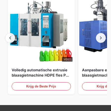
VIDEO
Volledig automatische extrusie
Aanpasbare ext
blaasgietmachine HDPE fles Pe
blaasgietmachi
blaasgietmachine
60L automatisc
blaasgietmachi
Krijg de Beste Prijs
Krijg de 