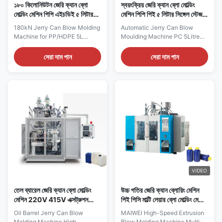
১৮০ কিলোনিউটন জেরি ক্যান ব্লো
স্বয়ংক্রিয় জেরি ক্যান ব্লো মোল্ডিং
মোল্ডিং মেশিন পিপি এইচডিই ৫ লিটার
মেশিন পিপি পিই ৫ লিটার সিঙ্গেল স্টেজ
ব্লো মোল্ডিং মেশিন
বোতল ব্লো মেশিন
180kN Jerry Can Blow Molding
Automatic Jerry Can Blow
Machine for PP/HDPE 5L
Moulding Machine PC 5Litre
Containers Automatic
Single Stage Pet Bottle
HDPE/PP 5L Jerry Can &
Machine Full Automatic Servo
সেরা দাম পান
সেরা দাম পান
Engine Oil Bottle Blow Molding
Single Station Extrusion Blow
Machine with Mitsubishi PLC
Molding Machine Factory
AC80-20L control system.
Direct HDPE PP 5L Jerry Can
Technical Specifications
Blow Bottle Machine Technical
Specification Value Voltage
Specifications Specification
380V Clamping Force 180 kN
Value Voltage 380V Clamping
Output Capacity 40 kg/h
Force (kN) 180 Output (kg...
Plastic ...
VIDEO
তেল ব্যারেল জেরি ক্যান ব্লো মোল্ডিং
উচ্চ গতির জেরি ক্যান ব্লোয়িং মেশিন
মেশিন 220V 415V এক্সট্রুশন
পিই পিসি মাল্টি লেয়ার ব্লো মোল্ডিং মেশিন
মোল্ডিং মেশিন
সাবান বোতল
Oil Barrel Jerry Can Blow
MAIWEI High-Speed Extrusion
Molding Machine High
Blow Molding Machine Multi-