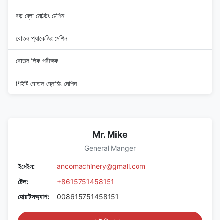
বড় ব্লো মোল্ডিং মেশিন
বোতল প্যাকেজিং মেশিন
বোতল লিক পরীক্ষক
পিইটি বোতল ব্লোয়িং মেশিন
Mr. Mike
General Manger
ইমেইল:
ancomachinery@gmail.com
টেল:
+8615751458151
হোয়াটসঅ্যাপ:
008615751458151