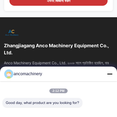
এখনই জিজ্ঞাসা করুন
Zhangjiagang Anco Machinery Equipment Co.,
Ltd.
Anco Machinery Equipment Co., Ltd. ২০০৮ সালে প্রতিষ্ঠিত হয়েছিল, যার
সদর দপ্তর চীনের জিয়াংসু প্রদেশের সুঝো সিটির ঝাংজিয়াগাং শহরে অবস্থিত। এটি...
ancomachinery
গুরুত্বপূর্ণ সংযোগ
বাড়ি
পণ্য
2:12 PM
ভিডিও
আমাদের সম্পর্কে
কারখানা ভ্রমণ
মান নিয়ন্ত্রণ
Good day, what product are you looking for?
আমাদের সাথে যোগাযোগ করুন
উদ্ধৃতির জন্য আবেদন