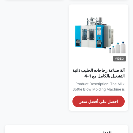
precision and consistency. As a
5 liters in capacity. Engineered
leading manufacturer in the
with precision and reliability in
industry, we take pride in
mind, this blow moulding
delivering a reliable and fully ...
machine incorporates ...
VIDEO
آلة صناعة زجاجات الحليب ذاتية
التشغيل بالكامل مع 1-4
تجاويف وحجم القالب
Product Description: The Milk
500x550 مم
Bottle Blow Molding Machine is
a state-of-the-art piece of
equipment designed
احصل على أفضل سعر
specifically for the efficient and
high-quality production of milk
bottles ranging from 0 to 5
liters. This Blow Molding
Machine is engineered to meet
the demanding needs of