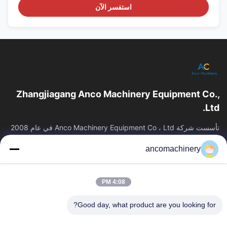
استفسر الآن
Zhangjiagang Anco Machinery Equipment Co.,
Ltd.
تأسست شركة Anco Machinery Equipment Co ، Ltd في عام 2008
، ومقرها في مدينة Zhangjiagang ، مدينة Suzhou ، مقاطعة Jiangsu.
ancomachinery
روابط سريعة
منزل
المنتجات
4:08 PM
أشرطة فيديو
حول بنا
جولة في المعمل
ضبط الجودة
Good day, what product are you looking for?
اتصل بنا
طلب اقتباس