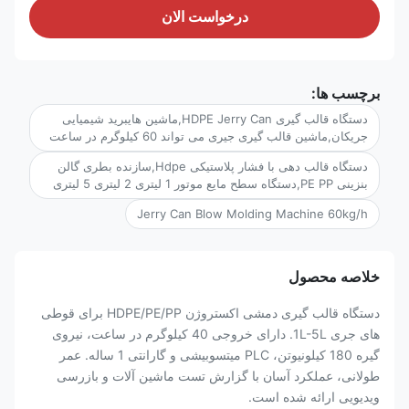
درخواست الان
برچسب ها:
دستگاه قالب گیری HDPE Jerry Can,ماشین هایبرید شیمیایی
جریکان,ماشین قالب گیری جیری می تواند 60 کیلوگرم در ساعت
دستگاه قالب دهی با فشار پلاستیکی Hdpe,سازنده بطری گالن
بنزینی PE PP,دستگاه سطح مایع موتور 1 لیتری 2 لیتری 5 لیتری
Jerry Can Blow Molding Machine 60kg/h
خلاصه محصول
دستگاه قالب گیری دمشی اکستروژن HDPE/PE/PP برای قوطی
های جری 1L-5L. دارای خروجی 40 کیلوگرم در ساعت، نیروی
گیره 180 کیلونیوتن، PLC میتسوبیشی و گارانتی 1 ساله. عمر
طولانی، عملکرد آسان با گزارش تست ماشین آلات و بازرسی
ویدیویی ارائه شده است.