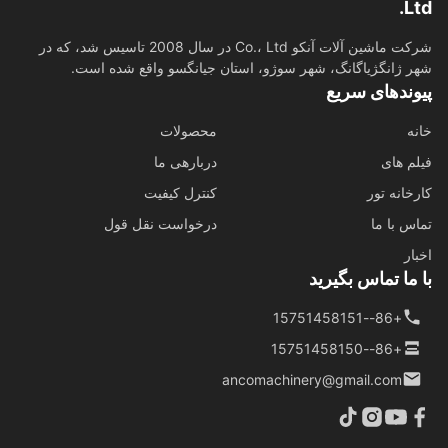
L
شرکت ماشین آلات آنکو Co.، Ltd در سال 2008 تاسیس شد، که در
 ژانگژیاگانگ، شهر سوژو، استان جیانگسو واقع شده است.
وندهای سریع
ه
محصولات
م های
دربارهی ما
خانه تور
کنترل کیفیت
س با ما
درخواست نقل قول
ار
ما تماس بگیرید
+86--15751458151
+86--15751458150
ancomachinery@gmail.com