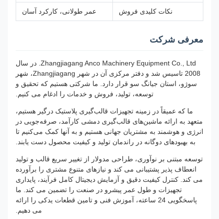
نکات کلیدی فروش
عمر طولانی، کارکرد آسان
معرفی شرکت
Zhangjiagang Anco Machinery Equipment Co., Ltd. در سال
2008 تاسیس شد و دفتر مرکزی آن در شهر Zhangjiagang، شهر
سوژو، استان جیانگ سو قرار دارد. ما شرکتی هستیم که تحقیق و
توسعه، تولید، فروش و خدمات را ادغام می کنیم.
ما که عمیقاً در زمینه تجهیزات قالب‌گیری پلاستیک درگیر هستیم،
متعهد به ارائه ماشین‌های قالب‌گیری دمشی کارآمد، صرفه‌جویی در
انرژی و هوشمند به مشتریان جهانی هستیم و به آنها کمک می‌کنیم تا
به بهبودهای دوگانه در راندمان تولید و کیفیت محصول دست یابند.
توسعه مبتنی بر نوآوری، طراحی مدولار از تغییر سریع قالب و تولید
انعطاف پذیر پشتیبانی می کند و نیازهای متنوع مشتری را برآورده
می کند. کنترل کیفیت دقیق و آزمایش دیجیتال کامل فرآیند، پایداری
تجهیزات و طول عمر پیشرو در صنعت را تضمین می کند. ما
پاسخگویی 24 ساعته، آموزش فنی و تامین قطعات یدکی را ارائه
می دهیم.