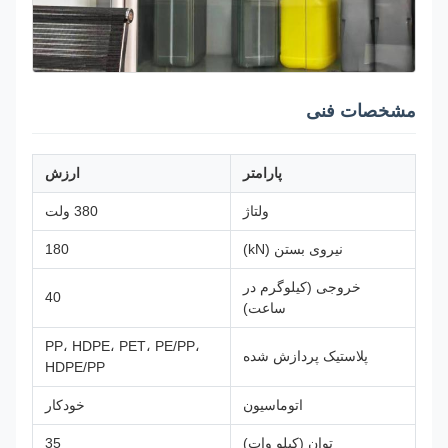
مشخصات فنی
پارامتر
ارزش
ولتاژ
380 ولت
نیروی بستن (kN)
180
خروجی (کیلوگرم در
40
ساعت)
PP، HDPE، PET، PE/PP،
پلاستیک پردازش شده
HDPE/PP
اتوماسیون
خودکار
توان (کیلو وات)
35