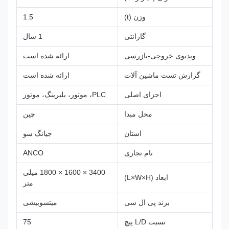
وزن (t)
1.5
گارانتی
1 سال
ویدیوی خروجی-بازرسی
ارائه شده است
گزارش تست ماشین آلات
ارائه شده است
اجزای اصلی
PLC، موتور، بلبرینگ، موتور
محل مبدا
چین
استان
جیانگ سو
نام تجاری
ANCO
3400 × 1600 × 1800 میلی
ابعاد (L×W×H)
متر
برند پی ال ​​سی
میتسوبیشی
نسبت L/D پیچ
75