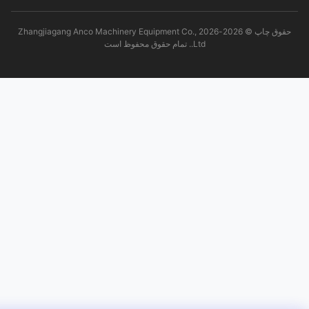
حقوق چاپ © 2026-2026 Zhangjiagang Anco Machinery Equipment Co.,
Ltd.. تمام حقوق محفوظ است