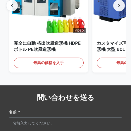
VIDEO
完全に自動 挤出吹風造形機 HDPE
カスタマイズ可
ボトル PE吹風造形機
形機 大型 60L
最高の価格を入手
最高の
問い合わせを送る
名前 *