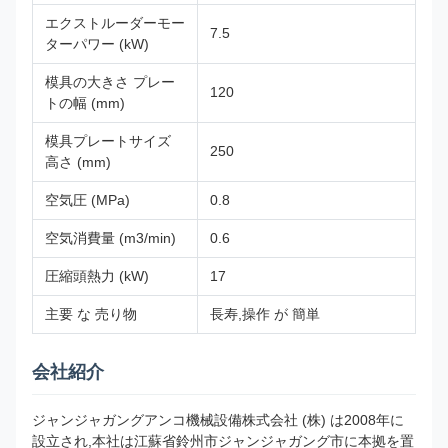
エクストルーダーモー
7.5
ターパワー (kW)
模具の大きさ プレー
120
トの幅 (mm)
模具プレートサイズ
250
高さ (mm)
空気圧 (MPa)
0.8
空気消費量 (m3/min)
0.6
圧縮頭熱力 (kW)
17
主要 な 売り物
長寿,操作 が 簡単
会社紹介
ジャンジャガングアンコ機械設備株式会社 (株) は2008年に
設立され,本社は江蘇省鈴州市ジャンジャガング市に本拠を置