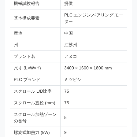
機械試験報告
提供
PLC,エンジン,ベアリング,モー
基本構成要素
ター
産地
中国
州
江苏州
ブランド名
アヌコ
尺寸 (L×W×H)
3400 × 1600 × 1800 mm
PLC ブランド
ミツビシ
スクロール L/D比率
75
スクロール直径 (mm)
75
スクロール加熱ゾーン
5
の番号
螺旋式加熱力 (kW)
9