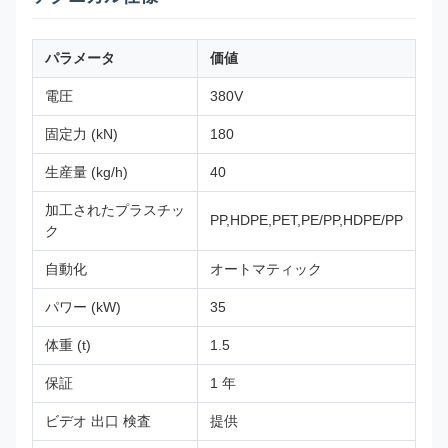
パラメータ
価値
電圧
380V
固定力 (kN)
180
生産量 (kg/h)
40
加工されたプラスチッ
PP,HDPE,PET,PE/PP,HDPE/PP
ク
自動化
オートマティック
パワー (kW)
35
体重 (t)
1.5
保証
1 年
ビデオ 出口 検査
提供