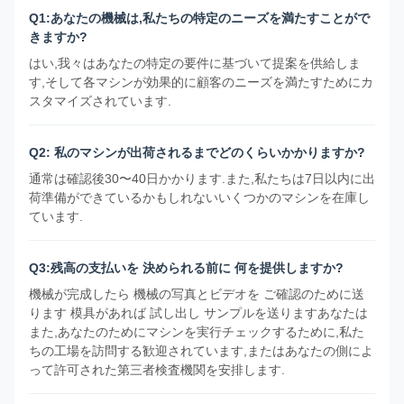
Q1:あなたの機械は,私たちの特定のニーズを満たすことがで
きますか?
はい,我々はあなたの特定の要件に基づいて提案を供給しま
す,そして各マシンが効果的に顧客のニーズを満たすためにカ
スタマイズされています.
Q2: 私のマシンが出荷されるまでどのくらいかかりますか?
通常は確認後30〜40日かかります.また,私たちは7日以内に出
荷準備ができているかもしれないいくつかのマシンを在庫し
ています.
Q3:残高の支払いを 決められる前に 何を提供しますか?
機械が完成したら 機械の写真とビデオを ご確認のために送
ります 模具があれば 試し出し サンプルを送りますあなたは
また,あなたのためにマシンを実行チェックするために,私た
ちの工場を訪問する歓迎されています,またはあなたの側によ
って許可された第三者検査機関を安排します.