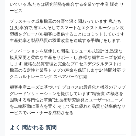
いている.私たちは研究開発を統合する企業です生産 販売 サ
ービス
プラスチック成形機器の分野で深く関わっています 私たち
は,効率的で,省エネ,そしてスマートなエクストルーション吹
塑機をグローバル顧客に提供することにコミットしています
生産効率と製品品質の双重改善を達成する手助けをします.
イノベーションを駆使した開発,モジュール式設計は,迅速な
模具変更と柔軟な生産をサポートし,多様な顧客ニーズを満た
します.厳格な品質管理と完全なプロセスデジタルテストは,
機器の安定性と業界トップの寿命を保証します24時間対応 テ
クニカルトレーニング スペアパーツ供給
顧客生産ニーズに基づいて プロセスの最適化と機器のアップ
グレードソリューションを提供しています"精密度"の概念を
固執する専門性と革新"は,技術研究開発とユーザーのニーズ
を二輪駆動に重点を置く.そして常に優れた品質と効率的なサ
ービスでパートナーを成功させる.
よく 聞かれる 質問