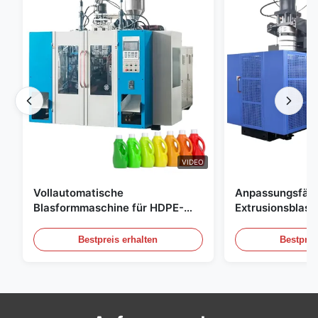
VIDEO
Vollautomatische
Anpassungsfäh
Blasformmaschine für HDPE-
Extrusionsblas
Flaschen, Blasformmaschine für
Großskala 60L 
PE-Flaschen
Blasformgeräte
Bestpreis erhalten
Bestprei