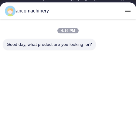
Provinz Jiangsu. Es ist ein...
ancomachinery
Schnelllinks
Startseite
Produkte
4:16 PM
Videos
Über Uns
Fabrik Tour
Qualitätskontrolle
Good day, what product are you looking for?
Kontakt
Referenzen
Nachrichten
Kontakt
+86--15751458151
+86--15751458150
ancomachinery@gmail.com
Urheberrecht © 2026-2026 Zhangjiagang Anco Machinery Equipment