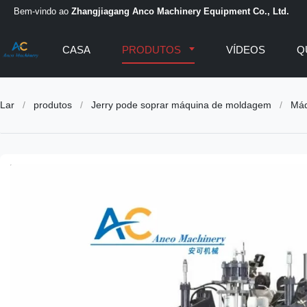
Bem-vindo ao
Zhangjiagang Anco Machinery Equipment Co., Ltd.
CASA
PRODUTOS
VÍDEOS
Q
Lar
/
produtos
/
Jerry pode soprar máquina de moldagem
/
Máq