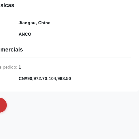
sicas
Jiangsu, China
ANCO
merciais
 pedido:
1
CN¥90,972.70-104,968.50