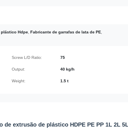
 plástico Hdpe
,
Fabricante de garrafas de lata de PE
,
Screw L/D Ratio:
75
Output:
40 kg/h
Weight:
1.5 t
 de extrusão de plástico HDPE PE PP 1L 2L 5