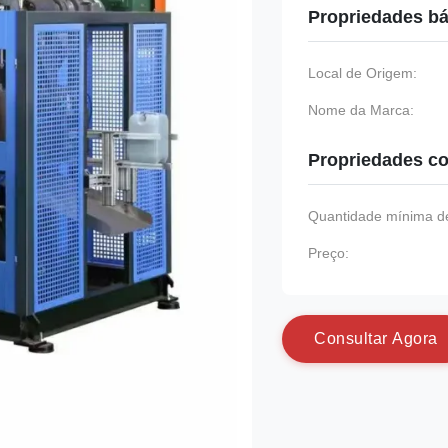
Propriedades bá
Local de Origem:
Nome da Marca:
Propriedades co
Quantidade mínima de
Preço:
C
o
n
s
u
l
t
a
r
A
g
o
r
a