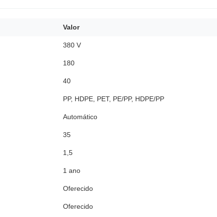
Valor
380 V
180
40
PP, HDPE, PET, PE/PP, HDPE/PP
Automático
35
1,5
1 ano
Oferecido
Oferecido