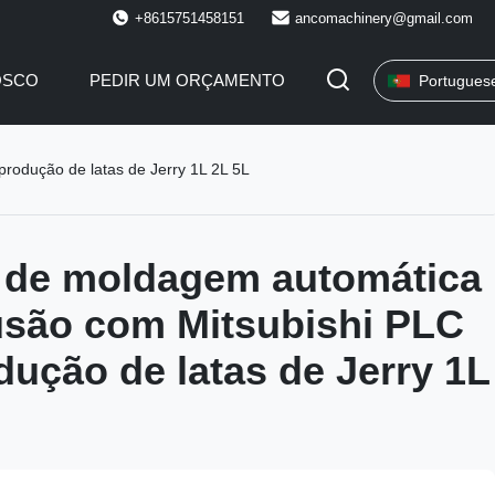
+8615751458151
ancomachinery@gmail.com
OSCO
PEDIR UM ORÇAMENTO
Portugues
rodução de latas de Jerry 1L 2L 5L
 de moldagem automática
usão com Mitsubishi PLC
dução de latas de Jerry 1L