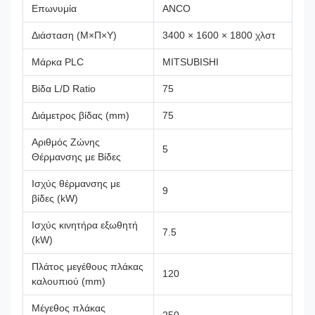
Επωνυμία
ANCO
Διάσταση (Μ×Π×Υ)
3400 × 1600 × 1800 χλστ
Μάρκα PLC
MITSUBISHI
Βίδα L/D Ratio
75
Διάμετρος βίδας (mm)
75
Αριθμός Ζώνης
5
Θέρμανσης με Βίδες
Ισχύς θέρμανσης με
9
βίδες (kW)
Ισχύς κινητήρα εξωθητή
7.5
(kW)
Πλάτος μεγέθους πλάκας
120
καλουπιού (mm)
Μέγεθος πλάκας