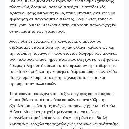
Βαθιά εμπλεκόμενοι στον τομέα του εξοπλισμού χύτευσης
πλαστικών, δεσμευόμαστε να παρέχουμε αποδοτικές,
εξοικονόμησης ενέργειας και έξυπνες μηχανές χύτευσης με
εμφύσηση σε παγκόσμιους πελάτες, βοηθώντας τους να
επιτύχουν διπλές βελτιώσεις στην απόδοση παραγωγής και
στην ποιότητα των προϊόντων.
Ανάπτυξη με γνώμονα την καινοτομία, ο αρθρωτός
σχεδιασμός υποστηρίζει την ταχεία αλλαγή καλουπιών και
την ευέλικτη παραγωγή, καλύπτοντας διαφορετικές ανάγκες
των πελατών. Ο αυστηρός ποιοτικός έλεγχος και οι ψηφιακές
δοκιμές πλήρους διαδικασίας διασφαλίζουν τη σταθερότητα
του εξοπλισμού και την κορυφαία διάρκεια ζωής στον κλάδο.
Παρέχουμε 24ωρη απόκριση, τεχνική εκπαίδευση και
προμήθεια ανταλλακτικών.
Τα προϊόντα μας εξάγονται σε ξένες αγορές και παρέχουμε
λύσεις βελτιστοποίησης διαδικασιών και αναβάθμισης
εξοπλισμού με βάση τις ανάγκες παραγωγής των πελατών.
Η Anco Machinery τηρεί την έννοια της «ακρίβειας,
επαγγελματισμού και καινοτομίας», επιμένει στη διπλή
κίνηση των τροχών της τεχνολογικής έρευνας και ανάπτυξης