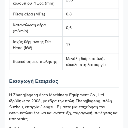
250
καλουπιού Ύψος (mm)
Πίεση αέρα (MPa)
0,8
Κατανάλωση αέρα
0,6
(m³/min)
Ισχύς θέρμανσης Die
17
Head (kW)
Μεγάλη διάρκεια ζωής,
Βασικά σημεία πώλησης
εύκολο στη λειτουργία
Εισαγωγή Εταιρείας
Η Zhangjiagang Anco Machinery Equipment Co., Ltd.
ιδρύθηκε το 2008, με έδρα την πόλη Zhangjiagang, πόλη
Suzhou, επαρχία Jiangsu. Είμαστε μια επιχείρηση που
ενσωματώνει έρευνα και ανάπτυξη, παραγωγή, πωλήσεις και
υπηρεσίες.