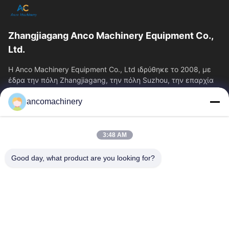
Zhangjiagang Anco Machinery Equipment Co.,
Ltd.
Η Anco Machinery Equipment Co., Ltd ιδρύθηκε το 2008, με
έδρα την πόλη Zhangjiagang, την πόλη Suzhou, την επαρχία
Jiangsu.
ancomachinery
Γρήγοροι Σύνδεσμοι
Αρχική Σελίδα
Προϊόντα
3:48 AM
Βίντεο
Σχετικά Με Εμάς
Γύρος Εργοστασίων
Ποιοτικός Έλεγχος
Good day, what product are you looking for?
Επαφή
Ζητήστε Ένα Απόσπασμα
Νέα
Επικοινωνήστε Μαζί Μας
+86--15751458151