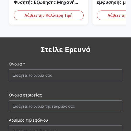
Φυσητής Εξώθησης Μηχανή
εμφύσησης με 
Πλαστικής Φιάλης HDPE
μεγάλης κλίμα
Αυτόματος εξο
Λάβετε την Καλύτερη Τιμή
Λάβετε την 
εμφύσησης
Στείλε Ερευνά
Ονομα *
Όνομα εταιρείας
Αριθμός τηλεφώνου