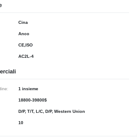
e
Cina
Anco
CE,ISO
AC2L-4
rciali
dine:
1 insieme
18800-39800$
:
D/P, T/T, L/C, D/P, Western Union
10