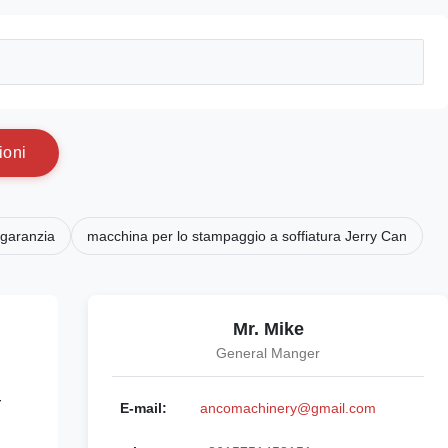
i
o
n
i
 garanzia
macchina per lo stampaggio a soffiatura Jerry Can
Mr. Mike
General Manger
r
E-mail:
ancomachinery@gmail.com