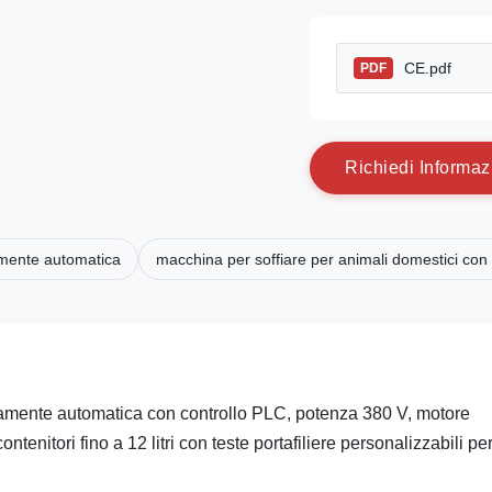
CE.pdf
PDF
R
i
c
h
i
e
d
i
I
n
f
o
r
m
a
z
tamente automatica
macchina per soffiare per animali domestici con
tamente automatica con controllo PLC, potenza 380 V, motore
enitori fino a 12 litri con teste portafiliere personalizzabili pe