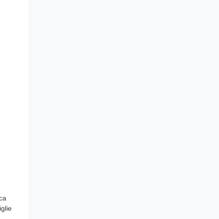
ica
glie