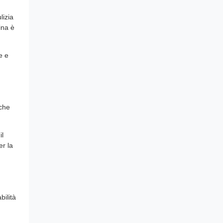
lizia
ina è
e e
iche
il
er la
bilità