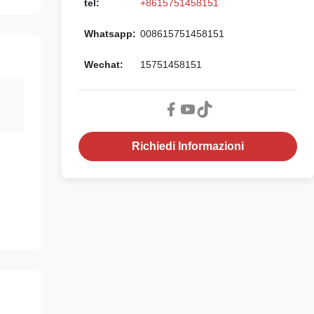
tel:
+8615751458151
Whatsapp:
008615751458151
Wechat:
15751458151
Richiedi Informazioni