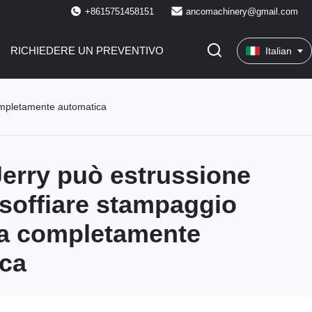
+8615751458151
ancomachinery@gmail.com
RICHIEDERE UN PREVENTIVO
Italian
completamente automatica
Jerry può estrussione
a soffiare stampaggio
a completamente
ca