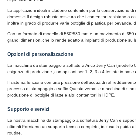
Le applicazioni ideali includono contenitori per la conservazione di s
domestici.Il design robusto assicura che i contenitori resistano a cond
inoltre in grado di produrre varie bottiglie di plastica per bevande, dete
Con un formato di modello di 560*530 mm e un movimento di 650 mm
grandi dimensioni.che lo rende adatto a impianti di produzione su la
Opzioni di personalizzazione
La macchina da stampaggio a soffiatura Anco Jerry Can (modello 80D
esigenze di produzione.,con opzioni per 1, 2, 3 o 4 testate in base 
Il sistema funziona con una pressione dell'acqua di raffreddamento 
processo di stampaggio a soffio.Questa versatile macchina di stamp
produzione di bottiglie di latte e altri contenitori in HDPE.
Supporto e servizi
La nostra macchina da stampaggio a soffiatura Jerry Can è supportata
ottimali.Forniamo un supporto tecnico completo, inclusa la guida al
routine.