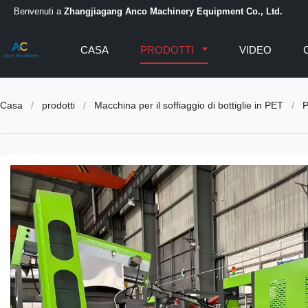
Benvenuti a
Zhangjiagang Anco Machinery Equipment Co., Ltd.
CASA
PRODOTTI
VIDEO
Casa
/
prodotti
/
Macchina per il soffiaggio di bottiglie in PET
/
P