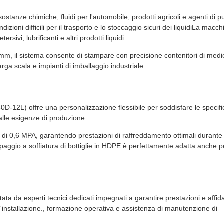
ostanze chimiche, fluidi per l'automobile, prodotti agricoli e agenti di pu
izioni difficili per il trasporto e lo stoccaggio sicuri dei liquidiLa macch
rsivi, lubrificanti e altri prodotti liquidi.
, il sistema consente di stampare con precisione contenitori di medi
rga scala e impianti di imballaggio industriale.
-12L) offre una personalizzazione flessibile per soddisfare le specif
alle esigenze di produzione.
di 0,6 MPA, garantendo prestazioni di raffreddamento ottimali durante 
aggio a soffiatura di bottiglie in HDPE è perfettamente adatta anche p
 da esperti tecnici dedicati impegnati a garantire prestazioni e affida
l'installazione., formazione operativa e assistenza di manutenzione di