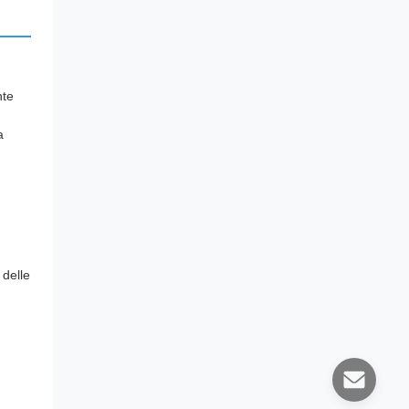
nte
a
 delle