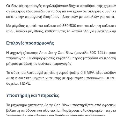
Οι ιδανικές εφαρμογές περιλαμβάνουν δοχεία αποθήκευσης χημικών,
σχεδιασμός εξασφαλίζει ότι τα δοχεία αντέχουν σε σκληρές συνθή
επίσης την παραγωγή διαφόρων πλαστικών μπουκαλιών για ποτά, α
Με μέγεθος προτύπου καλουπιού 560*530 mm και κίνηση καλουπιο
έως μεγάλου μεγέθους, καθιστώντας το κατάλληλο για μεγάλης κλί
Επιλογές προσαρμογής
Η μηχανή χύτευσης Anco Jerry Can Blow (μοντέλο 80D-12L) προσ
παραγωγής. Οι διαμορφώσεις κεφαλής μήτρας μπορούν να προσαρμοσ
μήτρας με βάση τις ανάγκες παραγωγής.
Το σύστημα λειτουργεί με πίεση νερού ψύξης 0,6 MPA, εξασφαλίζο
Αυτή η ευέλικτη μηχανή χύτευσης με εμφύσηση μπουκαλιών HDPE ε
δοχείων HDPE.
Υποστήριξη και Υπηρεσίες
Το μηχάνημα χύτευσης Jerry Can Blow υποστηρίζεται από αφοσιωμ
βέλτιστη απόδοση και αξιοπιστία. Παρέχουμε ολοκληρωμένη τεχν
λειτουργικής εκπαίδευσης και βοήθειας τακτικής συντήρησης.