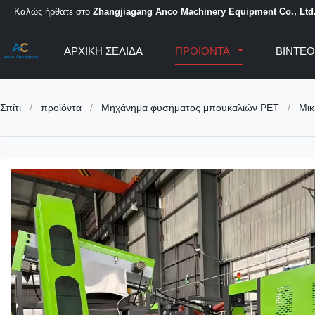
Καλώς ήρθατε στο
Zhangjiagang Anco Machinery Equipment Co., Ltd
ΑΡΧΙΚΉ ΣΕΛΊΔΑ
ΠΡΟΪΌΝΤΑ
ΒΊΝΤΕ
Σπίτι
/
προϊόντα
/
Μηχάνημα φυσήματος μπουκαλιών PET
/
Μικ