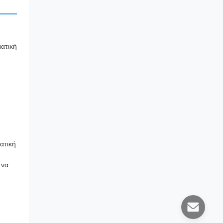
ματική
ατική
 να