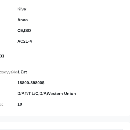
Κίνα
Anco
CE,ISO
AC2L-4
τα
αραγγελίας:
1 Σετ
18800-39800$
D/P,T/T,L/C,D/P,Western Union
ας:
10