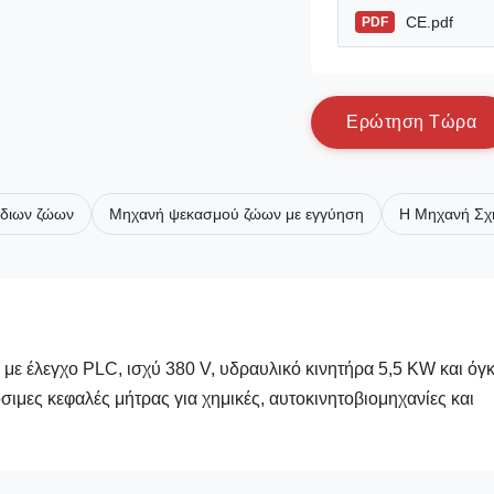
CE.pdf
PDF
Ε
ρ
ώ
τ
η
σ
η
Τ
ώ
ρ
α
ίδιων ζώων
Μηχανή ψεκασμού ζώων με εγγύηση
Η Μηχανή Σχ
με έλεγχο PLC, ισχύ 380 V, υδραυλικό κινητήρα 5,5 KW και όγ
ιμες κεφαλές μήτρας για χημικές, αυτοκινητοβιομηχανίες και