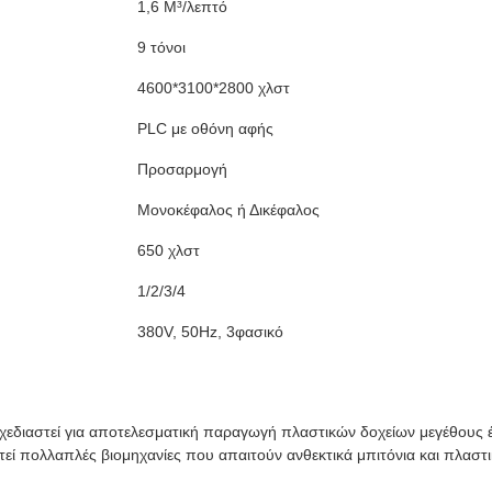
1,6 M³/λεπτό
9 τόνοι
4600*3100*2800 χλστ
PLC με οθόνη αφής
Προσαρμογή
Μονοκέφαλος ή Δικέφαλος
650 χλστ
1/2/3/4
380V, 50Hz, 3φασικό
σχεδιαστεί για αποτελεσματική παραγωγή πλαστικών δοχείων μεγέθους 
εί πολλαπλές βιομηχανίες που απαιτούν ανθεκτικά μπιτόνια και πλαστ