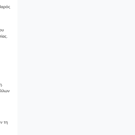
ιβαρός
ου
ίας.
η.
άλλων
ν τη