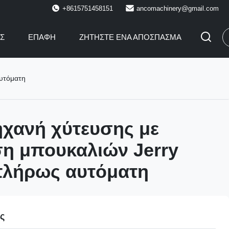
+8615751458151
ancomachinery@gmail.com
ΙΣ
ΕΠΑΦΉ
ΖΗΤΉΣΤΕ ΈΝΑ ΑΠΌΣΠΑΣΜΑ
αυτόματη
ηχανή χύτευσης με
η μπουκαλιών Jerry
πλήρως αυτόματη
ες