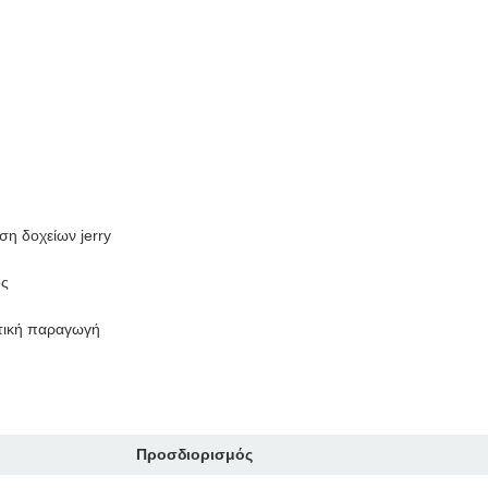
η δοχείων jerry
ος
ατική παραγωγή
Προσδιορισμός