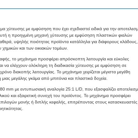
α χύτευσης με εμφύσηση που έχει σχεδιαστεί ειδικά για την αποτελεσ
. Αυτή η προηγμένη μηχανή χύτευσης με εμφύσηση πλαστικών φιαλών
σταθερά, υψηλής ποιότητας προϊόντα κατάλληλα για διάφορους κλάδους,
 χημικών και των οικιακών τομέων.
ς αφής, το μηχάνημα προσφέρει απρόσκοπτη λειτουργία και εύκολες
ι να ελέγχουν ολόκληρη τη διαδικασία χύτευσης με εμφύσηση σε
ρόνο διακοπής λειτουργίας. Το μηχάνημα χειρίζεται μέγιστα μεγέθη
 μιας μεγάλης γκάμα από μπιτόνια και πλαστικά δοχεία.
 80 mm με εντυπωσιακή αναλογία 25:1 L/D, που εξασφαλίζει αποτελεσμ
κού και εξαιρετική συνοχή του προϊόντος. Το μηχάνημα προσφέρει
πιλογών μονής ή διπλής κεφαλής, επιτρέποντας στους κατασκευαστές
ρητικότητας.