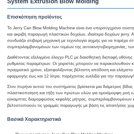
System Extrusion Blow Molding
Επισκόπηση προϊόντος
Το Jerry Can Blow Molding Machine είναι ένα υπερσύγχρονο σύστημ
και ακριβή παραγωγή πλαστικών δοχείων, ιδιαίτερα δοχείων jerry
συνδυάζει στιβαρή μηχανική με τεχνολογία αιχμής για να παρέχει 
συμπεριλαμβανομένων των τομέων της αυτοκινητοβιομηχανίας, των
Διαθέτοντας εξελιγμένο έλεγχο PLC με διαισθητική διεπαφή οθόνη
ρυθμίσεις παραμέτρων. Οι χειριστές μπορούν να παρακολουθούν κα
πραγματικό χρόνο, εξασφαλίζοντας βέλτιστη απόδοση και ελάχιστο χ
εφαρμογής έως και 12 λίτρα, παρέχοντας ευελιξία για την παραγωγή
Στον πυρήνα αυτού του συστήματος βρίσκεται μια διάμετρος βίδας
πλαστικοποίηση και τήξη των πρώτων υλών για ομοιόμορφη ροή υλι
εύκαμπτες διαμορφώσεις κεφαλής μήτρας, συμπεριλαμβανομένων ε
βελτιστοποιούν τις γραμμές παραγωγής με βάση τις απαιτήσεις χω
Βασικά Χαρακτηριστικά