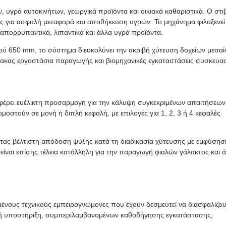
 υγρά αυτοκινήτων, γεωργικά προϊόντα και οικιακά καθαριστικά. Ο στ
κες για ασφαλή μεταφορά και αποθήκευση υγρών. Το μηχάνημα φιλοξενεί
πορρυπαντικά, λιπαντικά και άλλα υγρά προϊόντα.
ύ 650 mm, το σύστημα διευκολύνει την ακριβή χύτευση δοχείων μεσαί
μακας εργοστάσια παραγωγής και βιομηχανικές εγκαταστάσεις συσκευασ
φέρει ευέλικτη προσαρμογή για την κάλυψη συγκεκριμένων απαιτήσεων
τούν σε μονή ή διπλή κεφαλή, με επιλογές για 1, 2, 3 ή 4 κεφαλές
ντας βέλτιστη απόδοση ψύξης κατά τη διαδικασία χύτευσης με εμφύσησ
ίναι επίσης τέλεια κατάλληλη για την παραγωγή φιαλών γάλακτος και 
ένους τεχνικούς εμπειρογνώμονες που έχουν δεσμευτεί να διασφαλίζου
ική υποστήριξη, συμπεριλαμβανομένων καθοδήγησης εγκατάστασης,