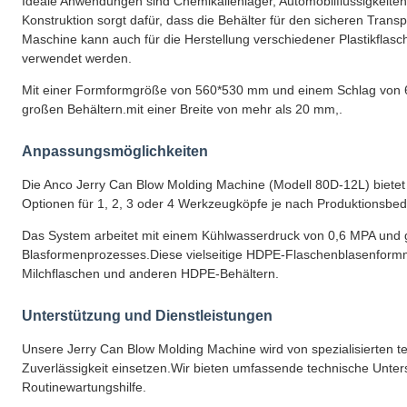
Ideale Anwendungen sind Chemikalienlager, Automobilflüssigkeiten,
Konstruktion sorgt dafür, dass die Behälter für den sicheren Tran
Maschine kann auch für die Herstellung verschiedener Plastikflasc
verwendet werden.
Mit einer Formformgröße von 560*530 mm und einem Schlag von 65
großen Behältern.mit einer Breite von mehr als 20 mm,.
Anpassungsmöglichkeiten
Die Anco Jerry Can Blow Molding Machine (Modell 80D-12L) bietet 
Optionen für 1, 2, 3 oder 4 Werkzeugköpfe je nach Produktionsbed
Das System arbeitet mit einem Kühlwasserdruck von 0,6 MPA und g
Blasformenprozesses.Diese vielseitige HDPE-Flaschenblasenformma
Milchflaschen und anderen HDPE-Behältern.
Unterstützung und Dienstleistungen
Unsere Jerry Can Blow Molding Machine wird von spezialisierten tec
Zuverlässigkeit einsetzen.Wir bieten umfassende technische Unterst
Routinewartungshilfe.