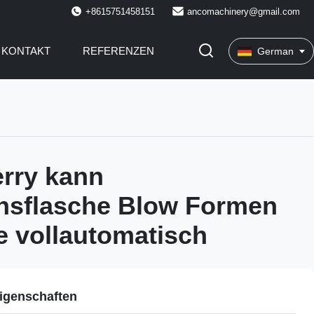
+8615751458151
ancomachinery@gmail.com
KONTAKT
REFERENZEN
German
erry kann
nsflasche Blow Formen
 vollautomatisch
igenschaften