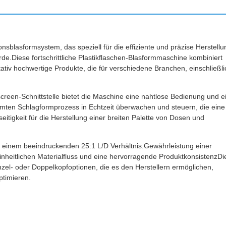
sblasformsystem, das speziell für die effiziente und präzise Herstellu
de.Diese fortschrittliche Plastikflaschen-Blasformmaschine kombiniert
tativ hochwertige Produkte, die für verschiedene Branchen, einschließli
screen-Schnittstelle bietet die Maschine eine nahtlose Bedienung und e
amten Schlagformprozess in Echtzeit überwachen und steuern, die eine
eitigkeit für die Herstellung einer breiten Palette von Dosen und
einem beeindruckenden 25:1 L/D Verhältnis.Gewährleistung einer
einheitlichen Materialfluss und eine hervorragende ProduktkonsistenzDi
inzel- oder Doppelkopfoptionen, die es den Herstellern ermöglichen,
ptimieren.