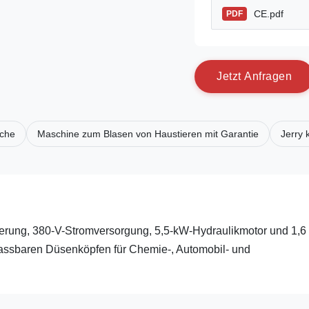
CE.pdf
PDF
J
e
t
z
t
A
n
f
r
a
g
e
n
sche
Maschine zum Blasen von Haustieren mit Garantie
Jerry
erung, 380-V-Stromversorgung, 5,5-kW-Hydraulikmotor und 1,6
npassbaren Düsenköpfen für Chemie-, Automobil- und