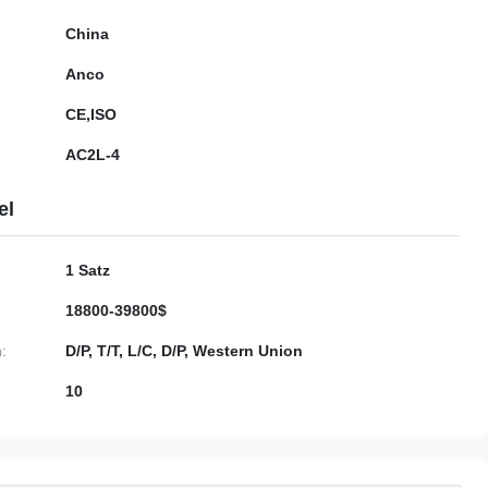
China
Anco
CE,ISO
AC2L-4
el
1 Satz
18800-39800$
:
D/P, T/T, L/C, D/P, Western Union
10