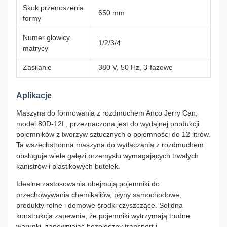
Skok przenoszenia
650 mm
formy
Numer głowicy
1/2/3/4
matrycy
Zasilanie
380 V, 50 Hz, 3-fazowe
Aplikacje
Maszyna do formowania z rozdmuchem Anco Jerry Can,
model 80D-12L, przeznaczona jest do wydajnej produkcji
pojemników z tworzyw sztucznych o pojemności do 12 litrów.
Ta wszechstronna maszyna do wytłaczania z rozdmuchem
obsługuje wiele gałęzi przemysłu wymagających trwałych
kanistrów i plastikowych butelek.
Idealne zastosowania obejmują pojemniki do
przechowywania chemikaliów, płyny samochodowe,
produkty rolne i domowe środki czyszczące. Solidna
konstrukcja zapewnia, że ​​pojemniki wytrzymają trudne
warunki, zapewniając bezpieczny transport i