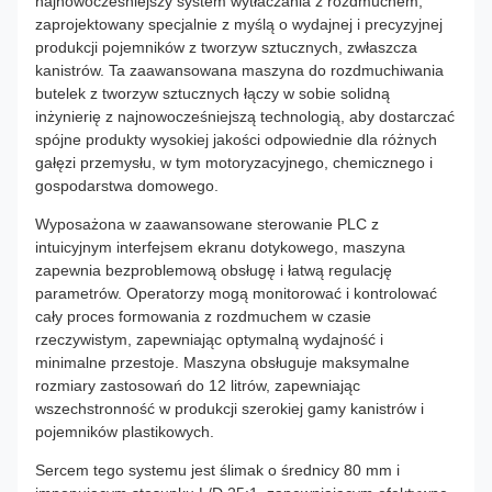
najnowocześniejszy system wytłaczania z rozdmuchem,
zaprojektowany specjalnie z myślą o wydajnej i precyzyjnej
produkcji pojemników z tworzyw sztucznych, zwłaszcza
kanistrów. Ta zaawansowana maszyna do rozdmuchiwania
butelek z tworzyw sztucznych łączy w sobie solidną
inżynierię z najnowocześniejszą technologią, aby dostarczać
spójne produkty wysokiej jakości odpowiednie dla różnych
gałęzi przemysłu, w tym motoryzacyjnego, chemicznego i
gospodarstwa domowego.
Wyposażona w zaawansowane sterowanie PLC z
intuicyjnym interfejsem ekranu dotykowego, maszyna
zapewnia bezproblemową obsługę i łatwą regulację
parametrów. Operatorzy mogą monitorować i kontrolować
cały proces formowania z rozdmuchem w czasie
rzeczywistym, zapewniając optymalną wydajność i
minimalne przestoje. Maszyna obsługuje maksymalne
rozmiary zastosowań do 12 litrów, zapewniając
wszechstronność w produkcji szerokiej gamy kanistrów i
pojemników plastikowych.
Sercem tego systemu jest ślimak o średnicy 80 mm i