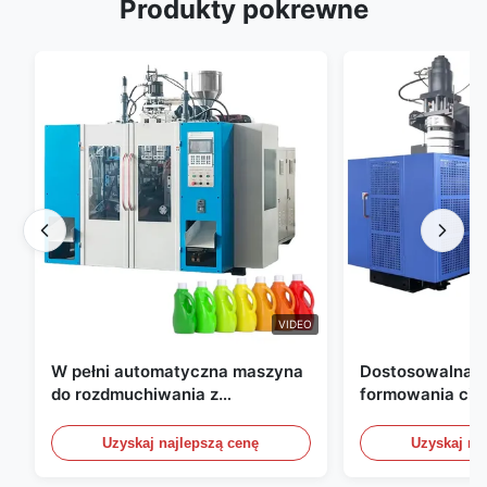
Produkty pokrewne
VIDEO
W pełni automatyczna maszyna
Dostosowalna 
do rozdmuchiwania z
formowania ciś
wytłaczaniem, maszyna do
wytłaczeniowym
rozdmuchiwania butelek HDPE
Automatyczne u
Uzyskaj najlepszą cenę
Uzyskaj na
formowania ciś