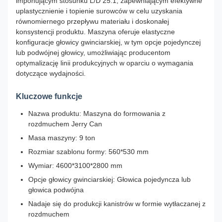
imponującym stosunku L/D 25:1, zapewniającym efektywne
uplastycznienie i topienie surowców w celu uzyskania
równomiernego przepływu materiału i doskonałej
konsystencji produktu. Maszyna oferuje elastyczne
konfiguracje głowicy gwinciarskiej, w tym opcje pojedynczej
lub podwójnej głowicy, umożliwiając producentom
optymalizację linii produkcyjnych w oparciu o wymagania
dotyczące wydajności.
Kluczowe funkcje
Nazwa produktu: Maszyna do formowania z
rozdmuchem Jerry Can
Masa maszyny: 9 ton
Rozmiar szablonu formy: 560*530 mm
Wymiar: 4600*3100*2800 mm
Opcje głowicy gwinciarskiej: Głowica pojedyncza lub
głowica podwójna
Nadaje się do produkcji kanistrów w formie wytłaczanej z
rozdmuchem