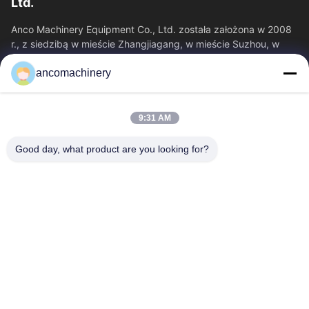
Ltd.
Anco Machinery Equipment Co., Ltd. została założona w 2008
r., z siedzibą w mieście Zhangjiagang, w mieście Suzhou, w
prowincji Jiangsu.
ancomachinery
Szybkie Linki
Dom
Produkty
9:31 AM
Filmy
O Nas
Wycieczka Po Fabryce
Kontrola Jakości
Good day, what product are you looking for?
Skontaktuj Się Z Nami
Poprosić O Wycenę
Aktualności
Skontaktuj Się Z Nami
+86--15751458151
+86--15751458150
ancomachinery@gmail.com