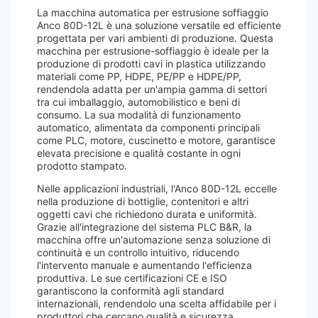
La macchina automatica per estrusione soffiaggio
Anco 80D-12L è una soluzione versatile ed efficiente
progettata per vari ambienti di produzione. Questa
macchina per estrusione-soffiaggio è ideale per la
produzione di prodotti cavi in ​​plastica utilizzando
materiali come PP, HDPE, PE/PP e HDPE/PP,
rendendola adatta per un'ampia gamma di settori
tra cui imballaggio, automobilistico e beni di
consumo. La sua modalità di funzionamento
automatico, alimentata da componenti principali
come PLC, motore, cuscinetto e motore, garantisce
elevata precisione e qualità costante in ogni
prodotto stampato.
Nelle applicazioni industriali, l'Anco 80D-12L eccelle
nella produzione di bottiglie, contenitori e altri
oggetti cavi che richiedono durata e uniformità.
Grazie all'integrazione del sistema PLC B&R, la
macchina offre un'automazione senza soluzione di
continuità e un controllo intuitivo, riducendo
l'intervento manuale e aumentando l'efficienza
produttiva. Le sue certificazioni CE e ISO
garantiscono la conformità agli standard
internazionali, rendendolo una scelta affidabile per i
produttori che cercano qualità e sicurezza.