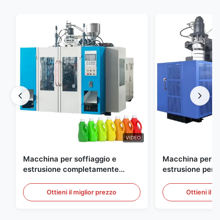
VIDEO
Macchina per soffiaggio e
Macchina per so
estrusione completamente
estrusione perso
automatica per bottiglie in HDPE
grande scala, 6
automatica per 
Ottieni il miglior prezzo
Ottieni il m