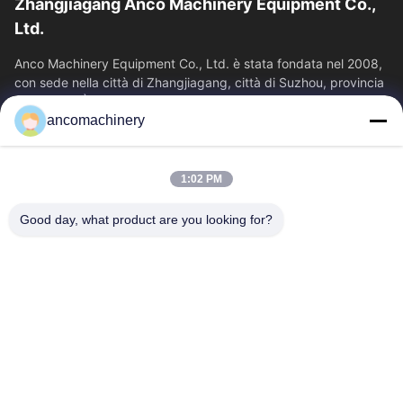
Zhangjiagang Anco Machinery Equipment Co.,
Ltd.
Anco Machinery Equipment Co., Ltd. è stata fondata nel 2008,
con sede nella città di Zhangjiagang, città di Suzhou, provincia
di Jiangsu. È...
ancomachinery
Link Veloci
Casa
Prodotti
1:02 PM
Video
Chi Siamo
Fatory Tour
Controllo Di Qualità
Good day, what product are you looking for?
Contattaci
Richiedere Un Preventivo
Notizie
Contattaci
+86--15751458151
+86--15751458150
ancomachinery@gmail.com