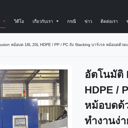
์
วิดีโอ
เกี่ยวกับเรา
กรณี
ข่าว
ติดต่อเรา
trusion หม้อบด 18L 20L HDPE / PP / PC ถัง Stacking บาร์เรล หม้อบดด้วยเ
อัตโนมัต
HDPE / P
หม้อบดด้ว
ทํางานง่า