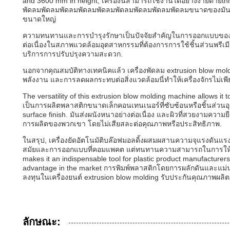
and 3600 mm in height, เครื่องนี้สามารถใช้งานได้อย่างง่ายดายthi
พัดลมพัดลมพัดลมพัดลมพัดลมพัดลมพัดลมพัดลมพัดลมขนาดของมันทําให้
ขนาดใหญ่
ความทนทานและการบํารุงรักษาเป็นปัจจัยสําคัญในการออกแบบของเครื่
ต่อเนื่องในสภาพแวดล้อมอุตสาหกรรมที่ต้องการการใช้ชิ้นส่วนพรีเมี
บริการการปรับปรุงความสะดวก.
นอกจากคุณสมบัติทางเทคนิคแล้ว เครื่องพัดลม extrusion blow m
พลังงาน และการลดผลกระทบต่อสิ่งแวดล้อมนี่ทําให้เครื่องจักรไม่เพีย
The versatility of this extrusion blow molding machine allows it 
เป็นการผลิตพลาสติกขนาดเล็กคอนเทนเนอร์ที่ซับซ้อนหรือชิ้นส่วนอุตส
surface finish. มันส่งผนังหนาอย่างต่อเนื่อง และผิวที่สวยงามความยื
การผลิตของพวกเขา โดยไม่เสียสละต่อคุณภาพหรือประสิทธิภาพ.
ในสรุป, เครื่องยัดอัตโนมัติบล๊อฟมอลดิ้งผสมผสานความจุแรงดันแ
สมัยและการออกแบบที่คอมแพคต แต่ทนทานความสามารถในการให้บริการ
makes it an indispensable tool for plastic product manufacturers
advantage in the market การพิมพ์พลาสติกโดยการผลักดันและแม่นยํา 
ลงทุนในเครื่องยนต์ extrusion blow molding รับประกันคุณภาพผลิต
ลักษณะ: