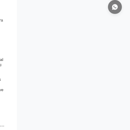
าน
al
ย
น
ve