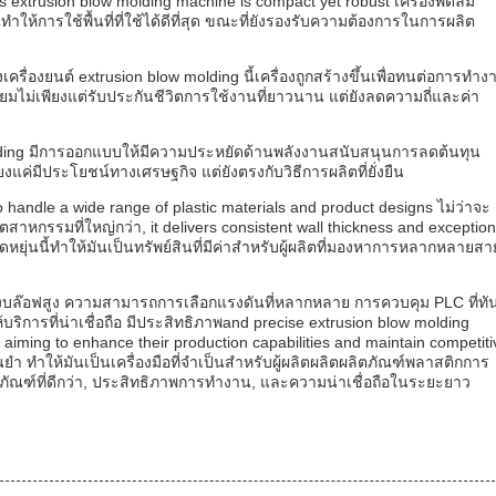
s extrusion blow molding machine is compact yet robust เครื่องพัดลม
การใช้พื้นที่ที่ใช้ได้ดีที่สุด ขณะที่ยังรองรับความต้องการในการผลิต
องยนต์ extrusion blow molding นี้เครื่องถูกสร้างขึ้นเพื่อทนต่อการทําง
ยมไม่เพียงแต่รับประกันชีวิตการใช้งานที่ยาวนาน แต่ยังลดความถี่และค่า
olding มีการออกแบบให้มีความประหยัดด้านพลังงานสนับสนุนการลดต้นทุน
งแค่มีประโยชน์ทางเศรษฐกิจ แต่ยังตรงกับวิธีการผลิตที่ยั่งยืน
to handle a wide range of plastic materials and product designs ไม่ว่าจะ
าหกรรมที่ใหญ่กว่า, it delivers consistent wall thickness and exception
ดหยุ่นนี้ทําให้มันเป็นทรัพย์สินที่มีค่าสําหรับผู้ผลิตที่มองหาการหลากหลายสา
รงบล๊อฟสูง ความสามารถการเลือกแรงดันที่หลากหลาย การควบคุม PLC ที่ทั
ที่น่าเชื่อถือ มีประสิทธิภาพand precise extrusion blow molding
 aiming to enhance their production capabilities and maintain competiti
ทําให้มันเป็นเครื่องมือที่จําเป็นสําหรับผู้ผลิตผลิตผลิตภัณฑ์พลาสติกการ
ภัณฑ์ที่ดีกว่า, ประสิทธิภาพการทํางาน, และความน่าเชื่อถือในระยะยาว