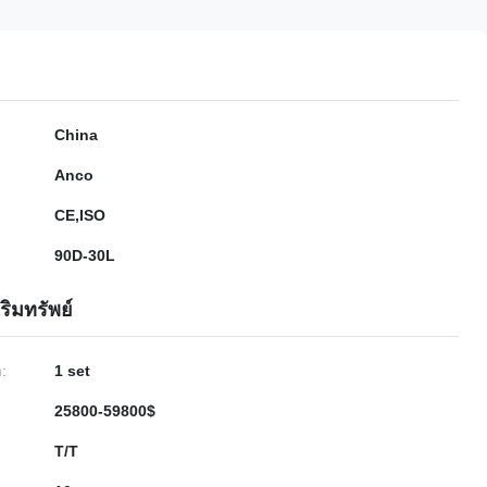
China
Anco
CE,ISO
90D-30L
ริมทรัพย์
ำ:
1 set
25800-59800$
T/T