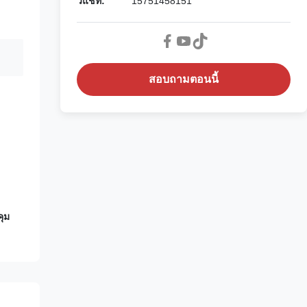
วีแชท:
15751458151
สอบถามตอนนี้
ุม