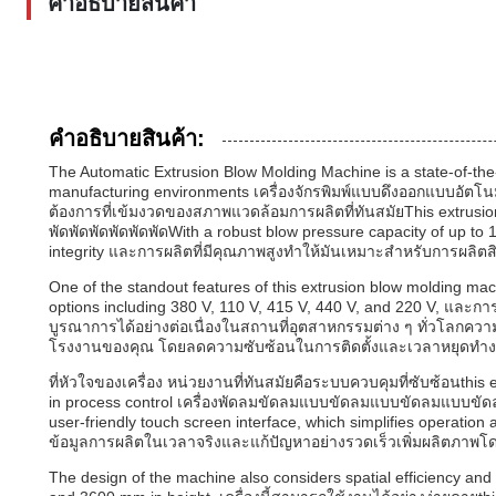
คำอธิบายสินค้า
คําอธิบายสินค้า:
The Automatic Extrusion Blow Molding Machine is a state-of-the
manufacturing environments เครื่องจักรพิมพ์แบบดึงออกแบบอัตโนมั
ต้องการที่เข้มงวดของสภาพแวดล้อมการผลิตที่ทันสมัยThis extrusion 
พัดพัดพัดพัดพัดพัดWith a robust blow pressure capacity of up to 
integrity และการผลิตที่มีคุณภาพสูงทําให้มันเหมาะสําหรับการผลิ
One of the standout features of this extrusion blow molding machin
options including 380 V, 110 V, 415 V, 440 V, and 220 V, และ
บูรณาการได้อย่างต่อเนื่องในสถานที่อุตสาหกรรมต่าง ๆ ทั่วโลกคว
โรงงานของคุณ โดยลดความซับซ้อนในการติดตั้งและเวลาหยุดทํา
ที่หัวใจของเครื่อง หน่วยงานที่ทันสมัยคือระบบควบคุมที่ซับซ้อนthis 
in process control เครื่องพัดลมขัดลมแบบขัดลมแบบขัดลมแบบข
user-friendly touch screen interface, which simplifies operati
ข้อมูลการผลิตในเวลาจริงและแก้ปัญหาอย่างรวดเร็วเพิ่มผลิตภาพโ
The design of the machine also considers spatial efficiency and