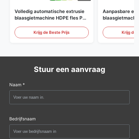
Volledig automatische extrusie
Aanpasbare ext
blaasgietmachine HDPE fles Pe
blaasgietmachi
blaasgietmachine
60L automatisc
blaasgietmachi
Krijg de Beste Prijs
Krijg de 
Stuur een aanvraag
Naam *
Bedrijfsnaam