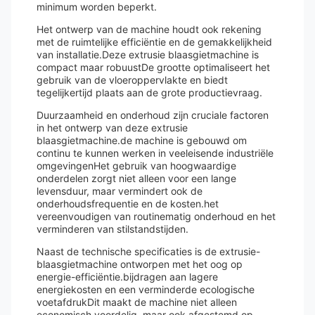
minimum worden beperkt.
Het ontwerp van de machine houdt ook rekening
met de ruimtelijke efficiëntie en de gemakkelijkheid
van installatie.Deze extrusie blaasgietmachine is
compact maar robuustDe grootte optimaliseert het
gebruik van de vloeroppervlakte en biedt
tegelijkertijd plaats aan de grote productievraag.
Duurzaamheid en onderhoud zijn cruciale factoren
in het ontwerp van deze extrusie
blaasgietmachine.de machine is gebouwd om
continu te kunnen werken in veeleisende industriële
omgevingenHet gebruik van hoogwaardige
onderdelen zorgt niet alleen voor een lange
levensduur, maar vermindert ook de
onderhoudsfrequentie en de kosten.het
vereenvoudigen van routinematig onderhoud en het
verminderen van stilstandstijden.
Naast de technische specificaties is de extrusie-
blaasgietmachine ontworpen met het oog op
energie-efficiëntie.bijdragen aan lagere
energiekosten en een verminderde ecologische
voetafdrukDit maakt de machine niet alleen
economisch voordelig, maar ook afgestemd op