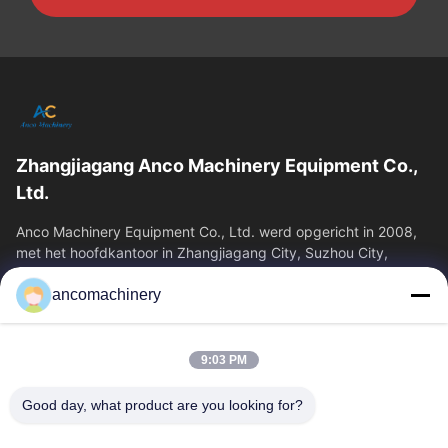
Zhangjiagang Anco Machinery Equipment Co.,
Ltd.
Anco Machinery Equipment Co., Ltd. werd opgericht in 2008,
met het hoofdkantoor in Zhangjiagang City, Suzhou City,
Jiangsu Province. Het is een...
ancomachinery
Snelle Links
Thuis
Producten
9:03 PM
Videos
Over Ons
Fabrieksreis
Kwaliteitscontrole
Good day, what product are you looking for?
Contacteer Ons
Vraag Een Offerte Aan