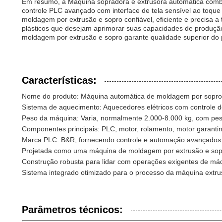
Em resumo, a Máquina sopradora e extrusora automática combi
controle PLC avançado com interface de tela sensível ao toqu
moldagem por extrusão e sopro confiável, eficiente e precisa a
plásticos que desejam aprimorar suas capacidades de produçã
moldagem por extrusão e sopro garante qualidade superior do pr
Características:
Nome do produto: Máquina automática de moldagem por sopro
Sistema de aquecimento: Aquecedores elétricos com controle 
Peso da máquina: Varia, normalmente 2.000-8.000 kg, com peso
Componentes principais: PLC, motor, rolamento, motor garant
Marca PLC: B&R, fornecendo controle e automação avançados
Projetada como uma máquina de moldagem por extrusão e sopro
Construção robusta para lidar com operações exigentes de má
Sistema integrado otimizado para o processo da máquina extru
Parâmetros técnicos: