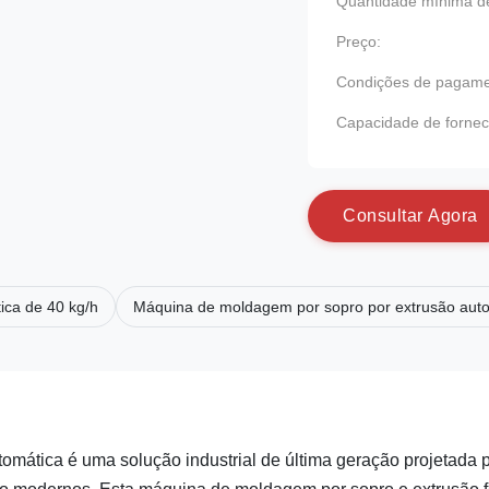
Quantidade mínima de
Preço:
Condições de pagame
Capacidade de fornec
C
o
n
s
u
l
t
a
r
A
g
o
r
a
ica de 40 kg/h
Máquina de moldagem por sopro por extrusão auto
omática é uma solução industrial de última geração projetada 