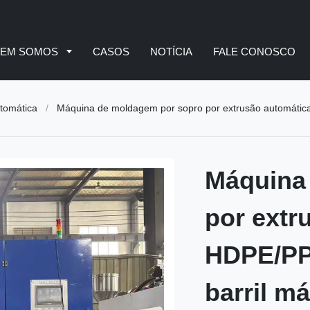
EM SOMOS
CASOS
NOTÍCIA
FALE CONOSCO
tomática
/
Máquina de moldagem por sopro por extrusão automática 18L 20L HDPE/PP/PC 
Máquina
por extr
HDPE/PP
barril m