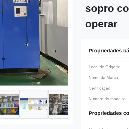
sopro co
operar
Propriedades bá
Local de Origem:
Nome da Marca:
Certificação:
Número do modelo:
Propriedades co