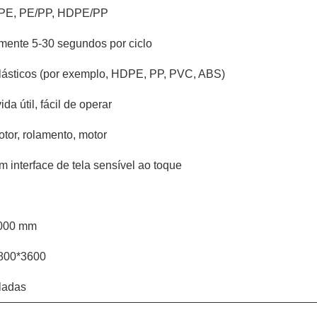
PE, PE/PP, HDPE/PP
ente 5-30 segundos por ciclo
ásticos (por exemplo, HDPE, PP, PVC, ABS)
da útil, fácil de operar
tor, rolamento, motor
 interface de tela sensível ao toque
.000 mm
800*3600
ladas