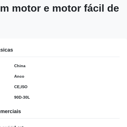
m motor e motor fácil de
sicas
China
Anco
CE,ISO
90D-30L
merciais