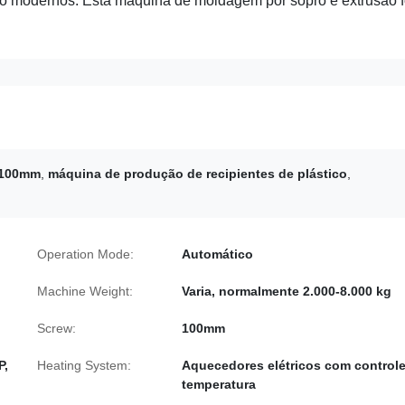
o modernos. Esta máquina de moldagem por sopro e extrusão f
 100mm
,
máquina de produção de recipientes de plástico
,
Operation Mode:
Automático
Machine Weight:
Varia, normalmente 2.000-8.000 kg
Screw:
100mm
P,
Heating System:
Aquecedores elétricos com control
temperatura