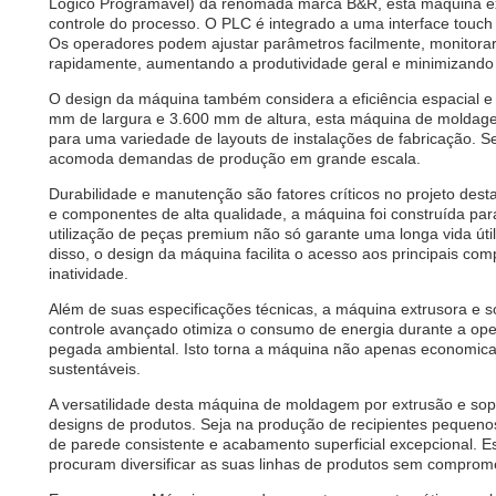
Lógico Programável) da renomada marca B&R, esta máquina extr
controle do processo. O PLC é integrado a uma interface touch s
Os operadores podem ajustar parâmetros facilmente, monitora
rapidamente, aumentando a produtividade geral e minimizando 
O design da máquina também considera a eficiência espacial e
mm de largura e 3.600 mm de altura, esta máquina de moldag
para uma variedade de layouts de instalações de fabricação.
acomoda demandas de produção em grande escala.
Durabilidade e manutenção são fatores críticos no projeto de
e componentes de alta qualidade, a máquina foi construída par
utilização de peças premium não só garante uma longa vida út
disso, o design da máquina facilita o acesso aos principais co
inatividade.
Além de suas especificações técnicas, a máquina extrusora e s
controle avançado otimiza o consumo de energia durante a oper
pegada ambiental. Isto torna a máquina não apenas economica
sustentáveis.
A versatilidade desta máquina de moldagem por extrusão e sopr
designs de produtos. Seja na produção de recipientes pequenos
de parede consistente e acabamento superficial excepcional. Est
procuram diversificar as suas linhas de produtos sem compromet