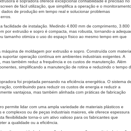
usora e sopradora oferece excepcional confiabilidade e precisão no
creen de fácil utilização, que simplifica a operação e o monitoramento
r dados de produção em tempo real e solucionar problemas
erros.
 a facilidade de instalação. Medindo 4.800 mm de comprimento, 3.800
em por extrusão e sopro é compacta, mas robusta, tornando-a adequa
 Seu tamanho otimiza o uso do espaço físico ao mesmo tempo em que
sta máquina de moldagem por extrusão e sopro. Construída com materia
a suportar operação contínua em ambientes industriais exigentes. A
il, mas também reduz a frequência e os custos de manutenção. Além
mponentes, simplificando a manutenção de rotina e reduzindo o tempo 
opradora foi projetada pensando na eficiência energética. O sistema d
ação, contribuindo para reduzir os custos de energia e reduzir a
mente vantajosa, mas também alinhada com práticas de fabricação
o permite lidar com uma ampla variedade de materiais plásticos e
 e complexos ou de peças industriais maiores, ele oferece espessura
a flexibilidade torna-o um ativo valioso para os fabricantes que
er a qualidade ou a eficiência.