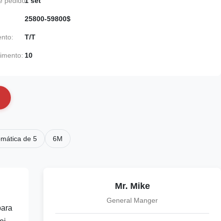
 pedido:
1 set
25800-59800$
nto:
T/T
imento:
10
mática de 5
6M
Mr. Mike
General Manger
para