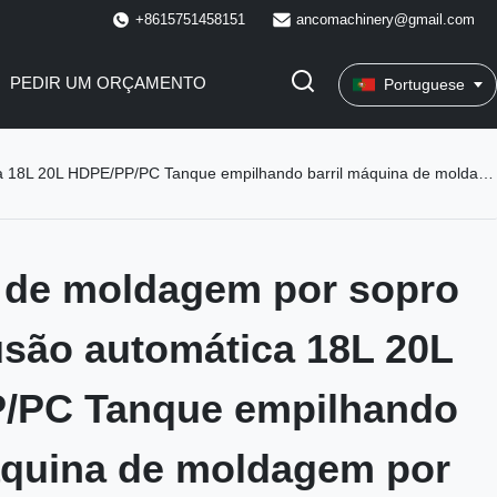
+8615751458151
ancomachinery@gmail.com
PEDIR UM ORÇAMENTO
Portuguese
Tanque empilhando barril máquina de moldagem por sopro com motor e motor fácil de operar
 de moldagem por sopro
usão automática 18L 20L
/PC Tanque empilhando
áquina de moldagem por