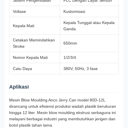
Sistem Pengendalian
PLC Dengan Layar Sentuh
Voltase
Kustomisasi
Kepala Tunggal atau Kepala
Kepala Mati
Ganda
Cetakan Memindahkan
650mm
Stroke
Nomor Kepala Mati
1/2/3/4
Catu Daya
380V, 50Hz, 3 fase
Aplikasi
Mesin Blow Moulding Anco Jerry Can model 80D-12L
dirancang untuk efisiensi produksi wadah plastik berukuran
hingga 12 liter. Mesin blow moulding ekstrusi serbaguna ini
melayani berbagai industri yang membutuhkan jerigen dan
botol plastik tahan lama.