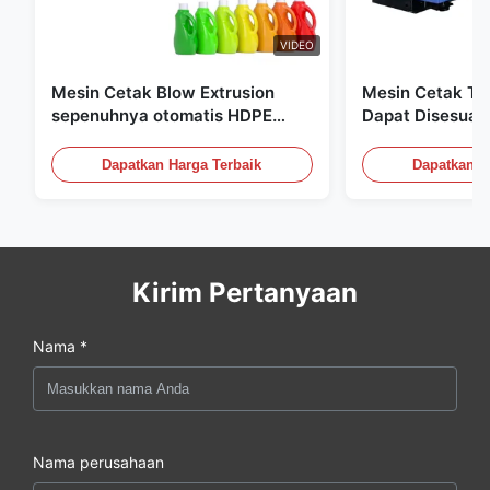
VIDEO
Mesin Cetak Blow Extrusion
Mesin Cetak Tiu
sepenuhnya otomatis HDPE
Dapat Disesuai
Botol Pe Mesin Cetak Blow
Peralatan Cetak
60L
Dapatkan Harga Terbaik
Dapatkan H
Kirim Pertanyaan
Nama *
Nama perusahaan