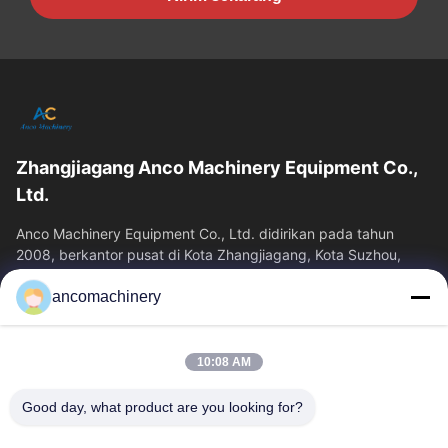
Zhangjiagang Anco Machinery Equipment Co.,
Ltd.
Anco Machinery Equipment Co., Ltd. didirikan pada tahun
2008, berkantor pusat di Kota Zhangjiagang, Kota Suzhou,
Provinsi Jiangsu. Ini adalah...
ancomachinery
Tautan Cepat
Rumah
Produk
10:08 AM
Video
Tentang Kita
Wisata Pabrik
Kontrol Kualitas
Good day, what product are you looking for?
Hubungi Kami
Quote Request Suatu