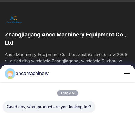
Zhangjiagang Anco Machinery Equipment Co.,
Ltd.
Anco Machinery Equipment Co., Ltd. została założona w 2008
r., z siedzibą w mieście Zhangjiagang, w mieście Suzhou, w
prowincji Jiangsu.
ancomachinery
Szybkie Linki
Dom
Produkty
1:02 AM
Filmy
O Nas
Wycieczka Po Fabryce
Kontrola Jakości
Good day, what product are you looking for?
Skontaktuj Się Z Nami
Poprosić O Wycenę
Aktualności
Skontaktuj Się Z Nami