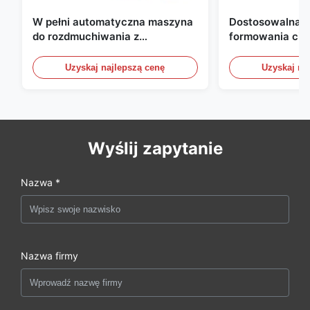
W pełni automatyczna maszyna
Dostosowalna 
do rozdmuchiwania z
formowania ciś
wytłaczaniem, maszyna do
wytłaczeniowym
rozdmuchiwania butelek HDPE
Automatyczne u
Uzyskaj najlepszą cenę
Uzyskaj na
formowania ciś
Wyślij zapytanie
Nazwa *
Nazwa firmy