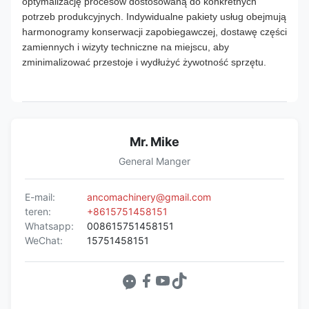
optymalizację procesów dostosowaną do konkretnych
potrzeb produkcyjnych. Indywidualne pakiety usług obejmują
harmonogramy konserwacji zapobiegawczej, dostawę części
zamiennych i wizyty techniczne na miejscu, aby
zminimalizować przestoje i wydłużyć żywotność sprzętu.
Mr. Mike
General Manger
E-mail:
ancomachinery@gmail.com
teren:
+8615751458151
Whatsapp:
008615751458151
WeChat:
15751458151