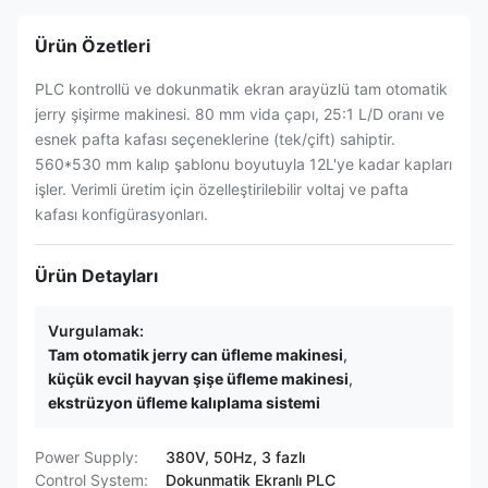
Ürün Özetleri
PLC kontrollü ve dokunmatik ekran arayüzlü tam otomatik
jerry şişirme makinesi. 80 mm vida çapı, 25:1 L/D oranı ve
esnek pafta kafası seçeneklerine (tek/çift) sahiptir.
560*530 mm kalıp şablonu boyutuyla 12L'ye kadar kapları
işler. Verimli üretim için özelleştirilebilir voltaj ve pafta
kafası konfigürasyonları.
Ürün Detayları
Vurgulamak:
Tam otomatik jerry can üfleme makinesi
,
küçük evcil hayvan şişe üfleme makinesi
,
ekstrüzyon üfleme kalıplama sistemi
Power Supply:
380V, 50Hz, 3 fazlı
Control System:
Dokunmatik Ekranlı PLC