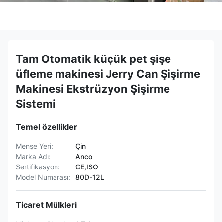
Tam Otomatik küçük pet şişe
üfleme makinesi Jerry Can Şişirme
Makinesi Ekstrüzyon Şişirme
Sistemi
Temel özellikler
Menşe Yeri:
Çin
Marka Adı:
Anco
Sertifikasyon:
CE,ISO
Model Numarası:
80D-12L
Ticaret Mülkleri