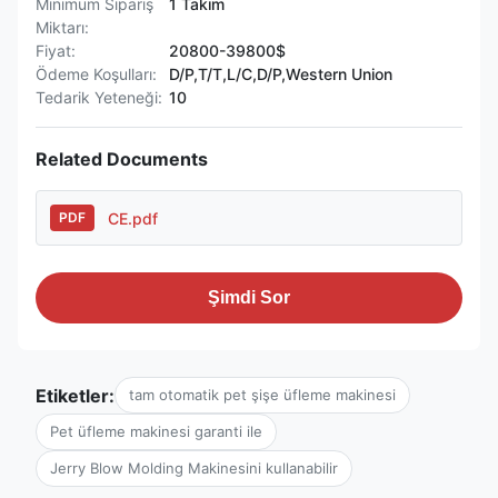
Minimum Sipariş
1 Takım
Miktarı:
Fiyat:
20800-39800$
Ödeme Koşulları:
D/P,T/T,L/C,D/P,Western Union
Tedarik Yeteneği:
10
Related Documents
CE.pdf
PDF
Şimdi Sor
Etiketler:
tam otomatik pet şişe üfleme makinesi
Pet üfleme makinesi garanti ile
Jerry Blow Molding Makinesini kullanabilir