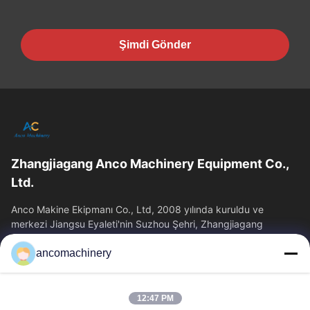
Şimdi Gönder
Zhangjiagang Anco Machinery Equipment Co.,
Ltd.
Anco Makine Ekipmanı Co., Ltd, 2008 yılında kuruldu ve
merkezi Jiangsu Eyaleti'nin Suzhou Şehri, Zhangjiagang
Şehri'nde yer almaktadır.
ancomachinery
Hızlı Bağlantılar
Ana Sayfa
Ürünler
12:47 PM
VİDEOLAR
Hakkımızda