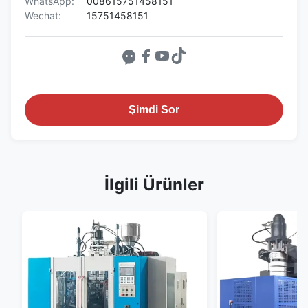
WhatsApp:
008615751458151
Wechat:
15751458151
Şimdi Sor
İlgili Ürünler