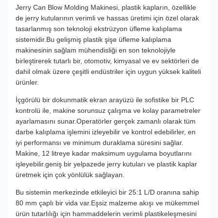
Jerry Can Blow Molding Makinesi, plastik kapların, özellikle
de jerry kutularının verimli ve hassas üretimi için özel olarak
tasarlanmış son teknoloji ekstrüzyon üfleme kalıplama
sistemidir.Bu gelişmiş plastik şişe üfleme kalıplama
makinesinin sağlam mühendisliği en son teknolojiyle
birleştirerek tutarlı bir, otomotiv, kimyasal ve ev sektörleri de
dahil olmak üzere çeşitli endüstriler için uygun yüksek kaliteli
ürünler.
İçgörülü bir dokunmatik ekran arayüzü ile sofistike bir PLC
kontrolü ile, makine sorunsuz çalışma ve kolay parametreler
ayarlamasını sunar.Operatörler gerçek zamanlı olarak tüm
darbe kalıplama işlemini izleyebilir ve kontrol edebilirler, en
iyi performansı ve minimum duraklama süresini sağlar.
Makine, 12 litreye kadar maksimum uygulama boyutlarını
işleyebilir.geniş bir yelpazede jerry kutuları ve plastik kaplar
üretmek için çok yönlülük sağlayan.
Bu sistemin merkezinde etkileyici bir 25:1 L/D oranına sahip
80 mm çaplı bir vida var.Eşsiz malzeme akışı ve mükemmel
ürün tutarlılığı için hammaddelerin verimli plastikeleşmesini