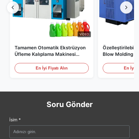
VIDEO
Tamamen Otomatik Ekstrüzyon
Özelleştirilebil
Üfleme Kalıplama Makinesi
Blow Molding M
HDPE Şişe Pe Üfleme Kalıplama
Ölçekli 60L Oto
Makinesi
Molding Ekipma
En İyi Fiyatı Alın
En İyi F
Soru Gönder
İsim *