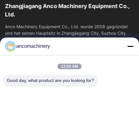
Zhangjiagang Anco Machinery Equipment Co.,
Ltd.
Anco Machinery Equipment Co., Ltd. wurde 2008 gegründet
und hat seinen Hauptsitz in Zhangjiagang City, Suzhou City,
Provinz Jiangsu. Es ist ein...
ancomachinery
Schnelllinks
Startseite
Produkte
12:50 AM
Videos
Über Uns
Fabrik Tour
Qualitätskontrolle
Good day, what product are you looking for?
Kontakt
Referenzen
Nachrichten
Kontakt
+86--15751458151
+86--15751458150
ancomachinery@gmail.com