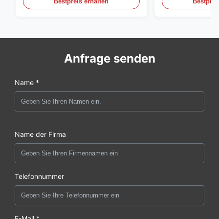
Bestpreis erhalten
Bestprei
Anfrage senden
Name *
Name der Firma
Telefonnummer
E-Mail *