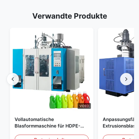
Verwandte Produkte
VIDEO
Vollautomatische
Anpassungsfäh
Blasformmaschine für HDPE-
Extrusionsblas
Flaschen, Blasformmaschine für
Großskala 60L 
PE-Flaschen
Blasformgeräte