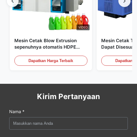
VIDEO
Mesin Cetak Blow Extrusion
Mesin Cetak Tiu
sepenuhnya otomatis HDPE
Dapat Disesuai
Botol Pe Mesin Cetak Blow
Peralatan Cetak
60L
Dapatkan Harga Terbaik
Dapatkan H
Kirim Pertanyaan
Nama *