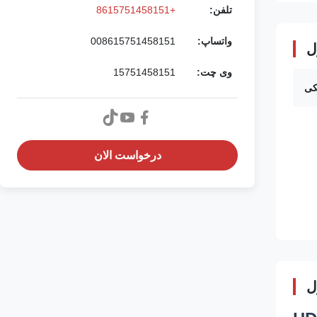
تلفن:
+8615751458151
واتساپ:
008615751458151
ل
وی چت:
15751458151
کی
درخواست الان
ل