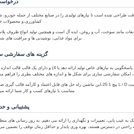
درخواست
 قالب گیری Anco Jerry Can Blow، مدل 80D-12L با دقت طراحی شده است تا نیازهای تولیدی را در صنایع مختلف از جمله خودر
کشاورزی،و محصولات خا
یعات مانند سوخت، آب و روغن، ایده آل است.و همچنین تولید انواع ظروف پلا
برای مواد غذایی، نوشیدنی ها و مراقبت های 
گزینه های سفارشی س
ند.
با حداکثر اندازه استفاده 12L و عملکرد مطلوب پلاستیک سازی از نسبت L / D پیچ 25:1،این ماشین راه حل های قابل اعتماد و کارآمد قالب 
متناسب با نیازهای کسب و کار شما ارائه می
پشتیبانی و خ
به عیب یابی، تعمیرات و نگهداری را ارائه می دهیم. به روز رسانی های منظ
 راحتی در دسترس هستند، بهره وری پایدار و حداقل زمان توقف را تضمین می 