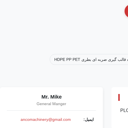
الب گیری ضربه ای بطری HDPE PP PET
Mr. Mike
General Manger
دی بطری HDPE/PP/PET برای قوطی های جری تا 12 لیتری. دارای 1-4 حفره، پیچ 80 میلی متری، کنترل لمسی PLC
ایمیل:
ancomachinery@gmail.com