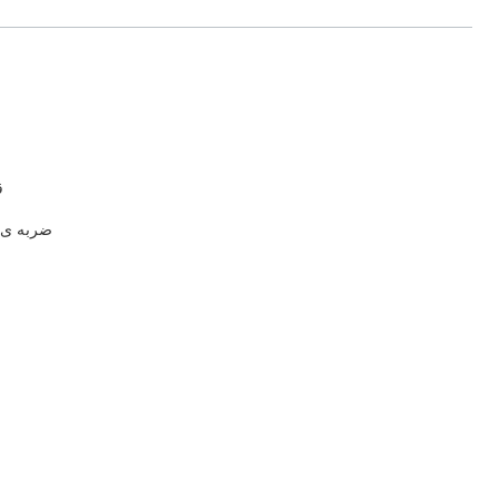
ق
ضربه ی 