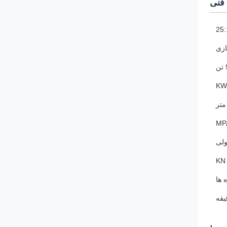
فنی
25:
زی
ن
لی