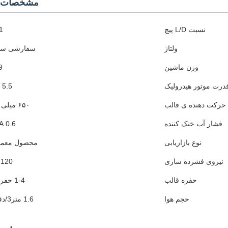
مشخصات 
نسبت L/D پیچ
1
ولتاژ
سفارشی سا
وزن ماشین
9 ت
درت موتور هیدرولیک
5.5 KW
حرکت دهنده ی قالب
۶۵۰ میلی متر
فشار آب خنک کننده
0.6 MPA
نوع بازاریابی
محصول معمو
نیروی فشرده سازی
120 KN
حفره قالب
1-4 حفره ها
حجم هوا
1.6 متر3/دقیقه