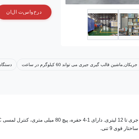
د
ر
خ
و
ا
س
ت
ا
ل
ا
ن
دستگاه ق
دستگاه قالب گیری با