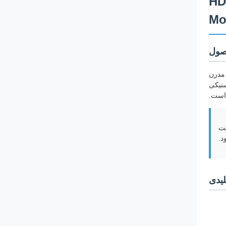
HDPE 
Mo
صول
 مدرن
ستیکی
 است.
یت
.
یدی