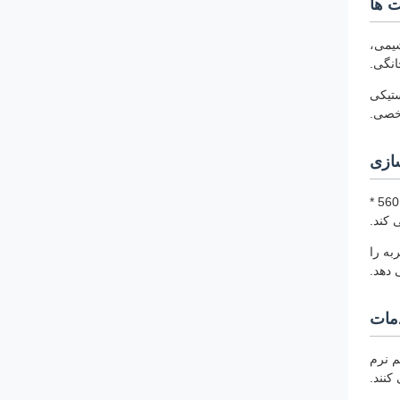
 ها
و، شیمی،
نگی.
ستیکی
شخصی.
ازی
ماشین قالب گیری جرری می تواند خدمات سفارشی استثنایی را برای پاسخگویی به نیازهای خاص تولید ارائه دهد.یا 4) و دارای یک قالب قالب اندازه 560 *
گیری ضربه را
 دهد.
دمات
م نرم
کنند.