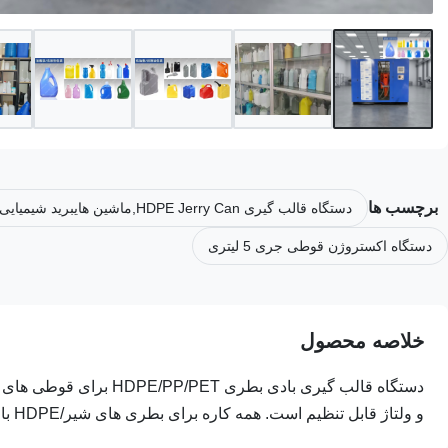
برچسب ها
دستگاه قالب گیری HDPE Jerry Can,ماشین هایبرید شیمیایی جریکان,ماشین قالب گیری جیری می تواند 60 کیلوگرم در ساعت
دستگاه اکستروژن قوطی جری 5 لیتری
خلاصه محصول
و ولتاژ قابل تنظیم است. همه کاره برای بطری های شیر/HDPE با ساختار قوی 9 تنی.