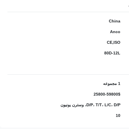
China
Anco
CE,ISO
80D-12L
1 مجموعه
25800-59800$
D/P، T/T، L/C، D/P، وسترن یونیون
10