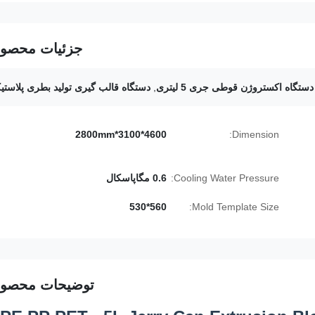
جزئیات محصو
دستگاه اکستروژن قوطی جری 5 لیتری
,
دستگاه قالب گیری تولید بطری پلاستی
4600*3100*2800mm
Dimension:
Cooling Water Pressure:
0.6 مگاپاسکال
560*530
Mold Template Size:
توضیحات محصو