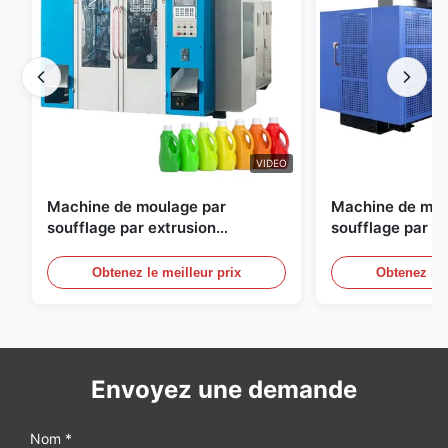
VIDEO
Machine de moulage par
Machine de mou
soufflage par extrusion
soufflage par e
entièrement automatique
personnalisable
moulage par sou
Obtenez le meilleur prix
Obtenez le 
automatique gr
Envoyez une demande
Nom *