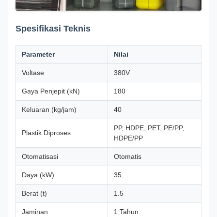
Spesifikasi Teknis
Parameter
Nilai
Voltase
380V
Gaya Penjepit (kN)
180
Keluaran (kg/jam)
40
PP, HDPE, PET, PE/PP,
Plastik Diproses
HDPE/PP
Otomatisasi
Otomatis
Daya (kW)
35
Berat (t)
1.5
Jaminan
1 Tahun