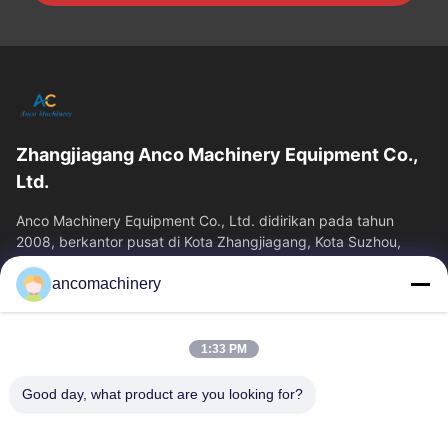
Zhangjiagang Anco Machinery Equipment Co.,
Ltd.
Anco Machinery Equipment Co., Ltd. didirikan pada tahun
2008, berkantor pusat di Kota Zhangjiagang, Kota Suzhou,
Provinsi Jiangsu. Ini adalah...
ancomachinery
Tautan Cepat
Rumah
Produk
1:33 PM
Video
Tentang Kita
Wisata Pabrik
Kontrol Kualitas
Good day, what product are you looking for?
Hubungi Kami
Quote Request Suatu