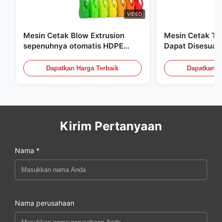
VIDEO
Mesin Cetak Blow Extrusion
Mesin Cetak Tiu
sepenuhnya otomatis HDPE
Dapat Disesuai
Botol Pe Mesin Cetak Blow
Peralatan Cetak
60L
Dapatkan Harga Terbaik
Dapatkan H
Kirim Pertanyaan
Nama *
Nama perusahaan