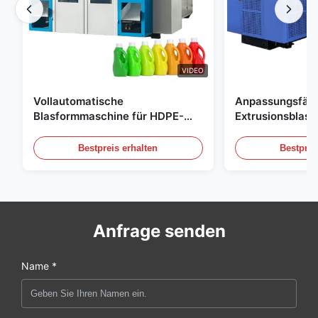
VIDEO
Vollautomatische
Anpassungsfäh
Blasformmaschine für HDPE-
Extrusionsblas
Flaschen, Blasformmaschine für
Großskala 60L 
PE-Flaschen
Blasformgeräte
Bestpreis erhalten
Bestprei
Anfrage senden
Name *