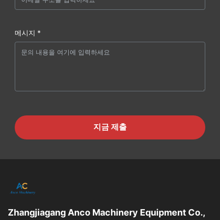
메시지 *
지금 제출
Zhangjiagang Anco Machinery Equipment Co.,