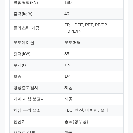
클램핑력(kN)
180
출력(kg/h)
40
PP, HDPE, PET, PE/PP,
플라스틱 가공
HDPE/PP
오토메이션
오토매틱
전력(kW)
35
무게(t)
1.5
보증
1년
영상출고검사
제공
기계 시험 보고서
제공
핵심 구성 요소
PLC, 엔진, 베어링, 모터
원산지
중국(장쑤성)
브랜드 이름
안코