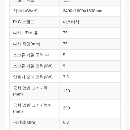
치수(L×W×H)
3400×1600×1800mm
PLC 브랜드
미쓰비시
나사 L/D 비율
75
나사 직경(mm)
75
스크류 가열 구역 수
5
스크류 가열 전력(kW)
9
압출기 모터 전력(kW)
7.5
금형 압반 크기 - 폭
120
(mm)
금형 압반 크기 - 높이
250
(mm)
공기압(MPa)
0.8