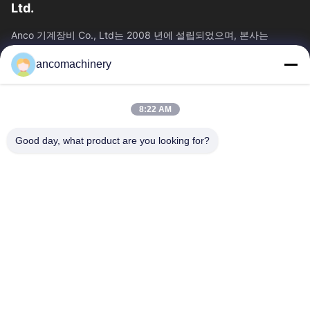
Ltd.
Anco 기계장비 Co., Ltd는 2008 년에 설립되었으며, 본사는
Jiangsu 주 Suzhou 시의 Zhangjiagang 시에 위치하고 있습니다.
ancomachinery
빠른 링크
홈
제품 소개
8:22 AM
동영상
회사 소개
공장 투어
품질 관리
Good day, what product are you looking for?
연락처
견적 요청
뉴스
문의하기
+86--15751458151
+86--15751458150
ancomachinery@gmail.com