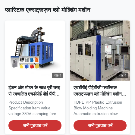
प्लास्टिक एक्सट्रूज़न ब्लो मोल्डिंग मशीन
वीडियो
वीडियो
इंजन और मोटर के साथ पूरी तरह
एचडीपीई पीईटीजी प्लास्टिक
से स्वचालित एचडीपीई पीई पीपी
एक्सट्रूज़न ब्लो मोल्डिंग मशीन
प्लास्टिक टूलबॉक्स एक्सट्रूज़न
5L 20L जेरीकन बोतल ब्लो
Product Description
HDPE PP Plastic Extrusion
ब्लो मोल्डिंग मशीन
मशीन
Specification item value
Blow Molding Machine
voltage 380V clamping force
Automatic extrusion blow
(kn) 180 output (kg/h)...
moulding machine for...
अभी पूछताछ करें
अभी पूछताछ करें