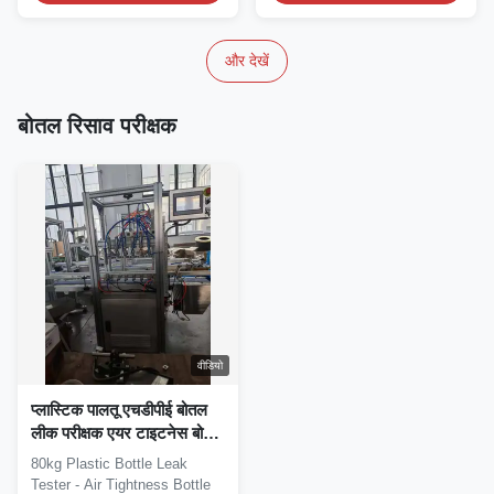
और देखें
बोतल रिसाव परीक्षक
वीडियो
प्लास्टिक पालतू एचडीपीई बोतल
लीक परीक्षक एयर टाइटनेस बोतल
लीक डिटेक्शन उपकरण बोतल
80kg Plastic Bottle Leak
पैकेजिंग मशीन
Tester - Air Tightness Bottle