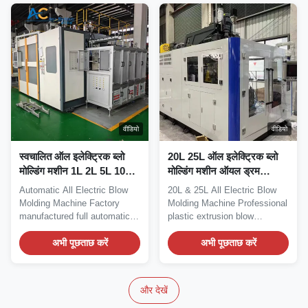
वीडियो
वीडियो
स्वचालित ऑल इलेक्ट्रिक ब्लो
20L 25L ऑल इलेक्ट्रिक ब्लो
मोल्डिंग मशीन 1L 2L 5L 10L
मोल्डिंग मशीन ऑयल ड्रम
एक्सट्रूज़न ब्लो मोल्डिंग उपकरण
प्लास्टिक एक्सट्रूज़न ब्लो
Automatic All Electric Blow
20L & 25L All Electric Blow
मोल्डिंग मशीन
Molding Machine Factory
Molding Machine Professional
manufactured full automatic
plastic extrusion blow
extrusion blow...
molding...
अभी पूछताछ करें
अभी पूछताछ करें
और देखें