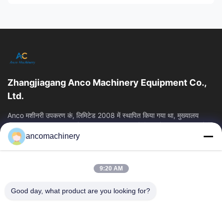
Zhangjiagang Anco Machinery Equipment Co.,
Ltd.
Anco मशीनरी उपकरण कं, लिमिटेड 2008 में स्थापित किया गया था, मुख्यालय
Zhangjiagang शहर, सुज़ौ शहर, Jiangsu प्रांत में स्थित है। यह एक उद्यम है कि
ancomachinery
त्वरित लिंक
होम
उत्पाद
9:20 AM
वीडियो
हमारे बारे में
फैक्टरी यात्रा
गुणवत्ता नियंत्रण
Good day, what product are you looking for?
हमसे संपर्क करें
एक बोली का अनुरोध
समाचार