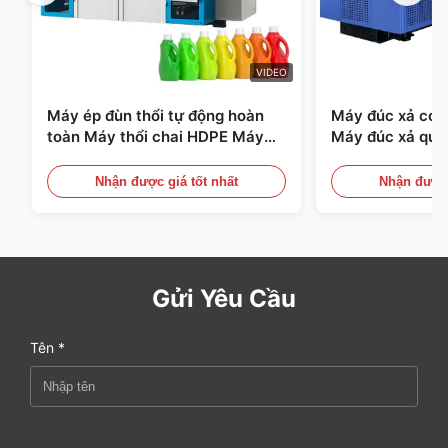
VIDEO
Máy ép đùn thổi tự động hoàn
Máy đúc xả có t
toàn Máy thổi chai HDPE Máy
Máy đúc xả quy
thổi PE
Thiết bị đúc xả 
Nhận được giá tốt nhất
Nhận được 
Gửi Yêu Cầu
Tên *