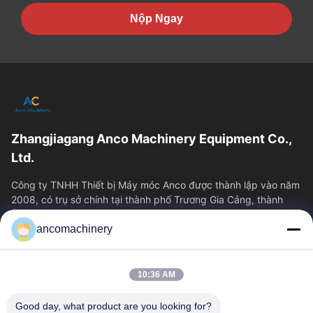
Nộp Ngay
Zhangjiagang Anco Machinery Equipment Co.,
Ltd.
Công ty TNHH Thiết bị Máy móc Anco được thành lập vào năm
2008, có trụ sở chính tại thành phố Trương Gia Cảng, thành
phố Tô Châu, tỉnh Giang Tô....
ancomachinery
Liên Kết Nhanh
Nhà
Sản Phẩm
10:36 AM
Video
Về Chúng Tôi
Tham Quan Nhà Máy
Kiểm Soát Chất Lượng
Good day, what product are you looking for?