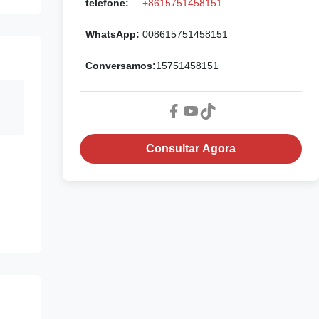
telefone:
+8615751458151
WhatsApp:
008615751458151
Conversamos:
15751458151
Consultar Agora