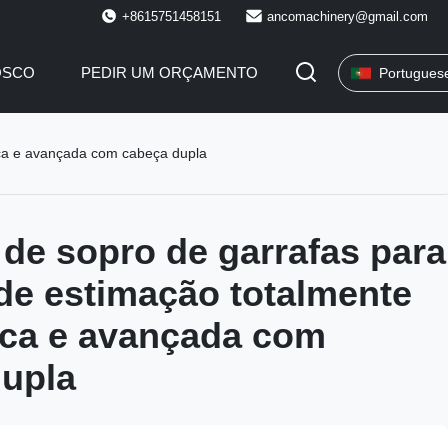
+8615751458151
ancomachinery@gmail.com
OSCO
PEDIR UM ORÇAMENTO
Portugues
ica e avançada com cabeça dupla
de sopro de garrafas para
de estimação totalmente
ica e avançada com
upla