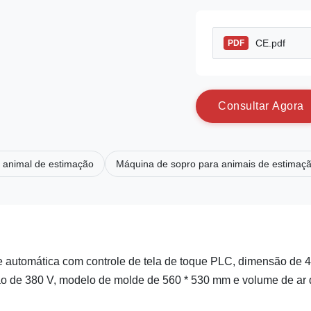
CE.pdf
PDF
C
o
n
s
u
l
t
a
r
A
g
o
r
a
o animal de estimação
Máquina de sopro para animais de estimaç
 automática com controle de tela de toque PLC, dimensão de 
ção de 380 V, modelo de molde de 560 * 530 mm e volume de ar