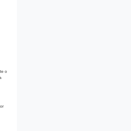
te o
a
or