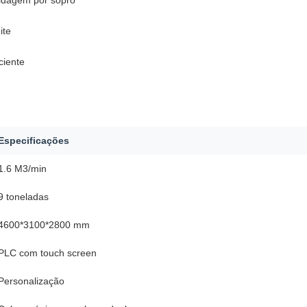
oldagem por sopro
ite
ciente
Especificações
1.6 M3/min
9 toneladas
4600*3100*2800 mm
PLC com touch screen
Personalização