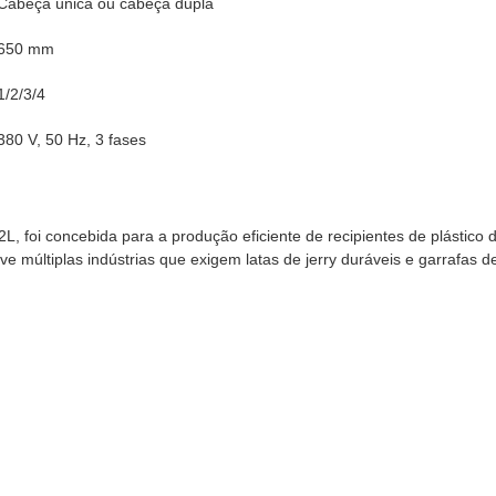
Cabeça única ou cabeça dupla
650 mm
1/2/3/4
380 V, 50 Hz, 3 fases
foi concebida para a produção eficiente de recipientes de plástico d
e múltiplas indústrias que exigem latas de jerry duráveis e garrafas d