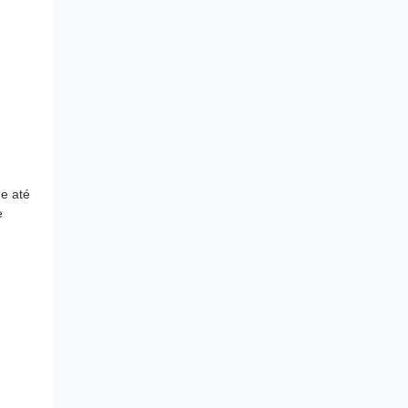
e até
e