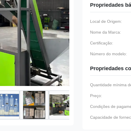
Propriedades bá
Local de Origem:
Nome da Marca:
Certificação:
Número do modelo:
Propriedades co
Quantidade mínima de
Preço:
Condições de pagame
Capacidade de fornec