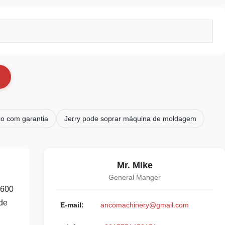
ão com garantia
Jerry pode soprar máquina de moldagem
Mr. Mike
General Manger
4600
 de
E-mail:
ancomachinery@gmail.com