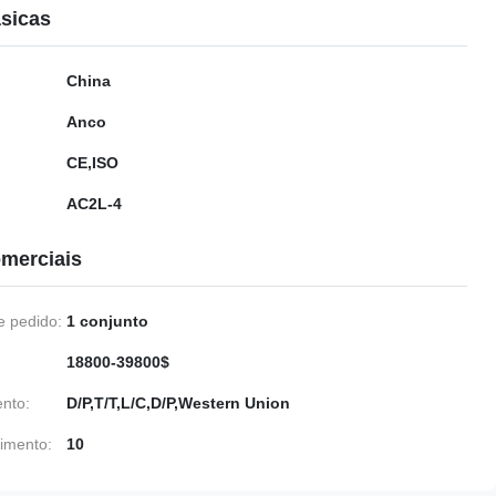
sicas
China
Anco
CE,ISO
AC2L-4
merciais
 pedido:
1 conjunto
18800-39800$
nto:
D/P,T/T,L/C,D/P,Western Union
imento:
10