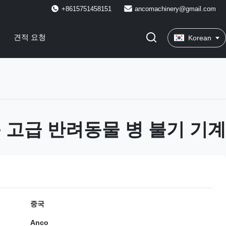
+8615751458151
ancomachinery@gmail.com
견적 요청
Korean
 고급 반려동물 병 불기 기계
중국
Anco