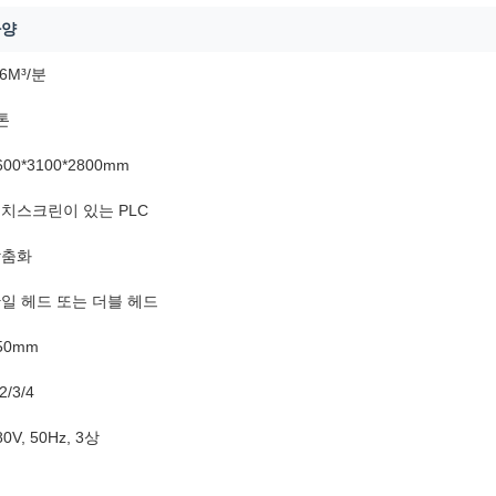
사양
.6M³/분
톤
600*3100*2800mm
치스크린이 있는 PLC
맞춤화
일 헤드 또는 더블 헤드
50mm
2/3/4
80V, 50Hz, 3상