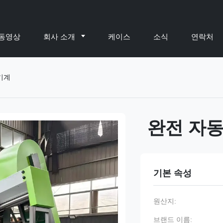
동영상
회사 소개
케이스
소식
연락처
기계
완전 자동
기본 속성
원산지:
브랜드 이름: