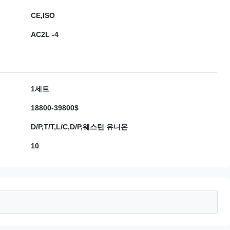
CE,ISO
AC2L -4
1세트
18800-39800$
D/P,T/T,L/C,D/P,웨스턴 유니온
10