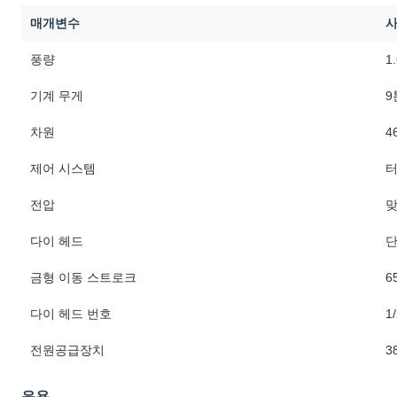
매개변수
풍량
1
기계 무게
9
차원
4
제어 시스템
터
전압
다이 헤드
단
금형 이동 스트로크
6
다이 헤드 번호
1/
전원공급장치
3
응용